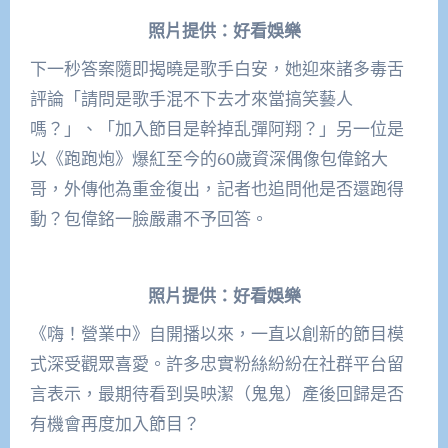
照片提供：好看娛樂
下一秒答案隨即揭曉是歌手白安，她迎來諸多毒舌
評論「請問是歌手混不下去才來當搞笑藝人
嗎？」、「加入節目是幹掉乱彈阿翔？」另一位是
以《跑跑炮》爆紅至今的60歲資深偶像包偉銘大
哥，外傳他為重金復出，記者也追問他是否還跑得
動？包偉銘一臉嚴肅不予回答。
照片提供：好看娛樂
《嗨！營業中》自開播以來，一直以創新的節目模
式深受觀眾喜愛。許多忠實粉絲紛紛在社群平台留
言表示，最期待看到吳映潔（鬼鬼）產後回歸是否
有機會再度加入節目？