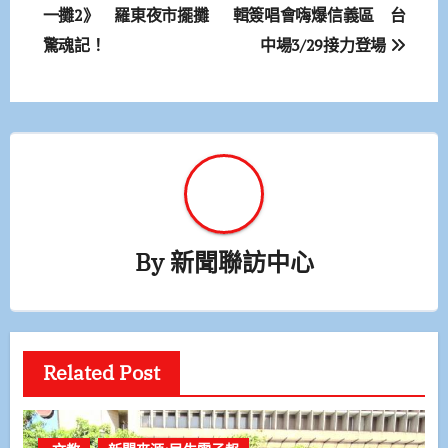
章
一攤2》 羅東夜市擺攤
輯簽唱會嗨爆信義區 台
驚魂記！
中場3/29接力登場
導
覽
By
新聞聯訪中心
Related Post