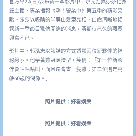
官方今22(日)公布新一季影片中，姚元浩與莎莎化身
雙主播，專業播報《嗨！營業中》第五季的精彩亮
點。莎莎以吸睛的半屏山髮型亮相，口齒清晰地揭
露新一季節目驚傳開錄的消息，讓期待已久的觀眾
興奮不已。
影片中，郭泓志以詼諧的方式透露兩位新夥伴的神
秘線索。他帶著雞冠頭造型，笑稱：「第一位新夥
伴會咕咕咕叫，而且還會畫一隻雞；第二位則是高
齡60歲的偶像。」
照片提供：好看娛樂
照片提供：好看娛樂