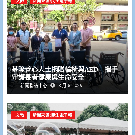
.文教
新聞來源:民生電子報
基隆善心人士捐贈輪椅與AED 攜手
守護長者健康與生命安全
新聞聯訪中心
8 月 6, 2026
.文教
新聞來源:民生電子報