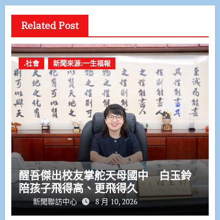
Related Post
.社會
新聞來源:一生福報
醒吾傑出校友掌舵天母國中 白玉鈴
陪孩子飛得高、更飛得久
新聞聯訪中心
8 月 10, 2026