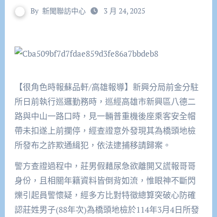
By
新聞聯訪中心
3 月 24, 2025
【很角色時報蘇品軒/高雄報導】新興分局前金分駐
所日前執行巡邏勤務時，巡經高雄市新興區八德二
路與中山一路口時，見一輛普重機後座乘客安全帽
帶未扣遂上前攔停，經查證意外發現其為橋頭地檢
所發布之詐欺通緝犯，依法逮捕移請歸案。
警方查證過程中，莊男假藉尿急欲離開又謊報哥哥
身份，且相關年籍資料皆倒背如流，惟眼神不斷閃
爍引起員警懷疑，經多方比對特徵總算突破心防確
認莊姓男子(88年次)為橋頭地檢於114年3月4日所發