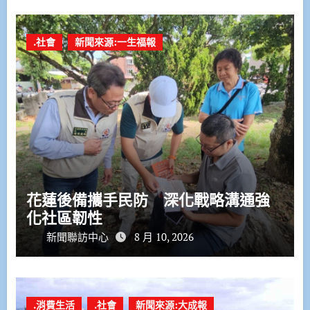
.社會
新聞來源:一生福報
花蓮後備攜手民防 深化戰略溝通強
化社區韌性
新聞聯訪中心
8 月 10, 2026
.消費生活
.社會
新聞來源:大成報