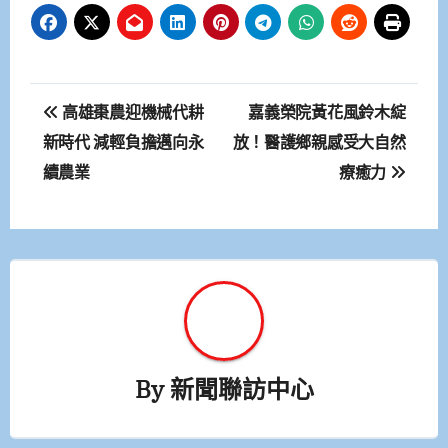
文
高雄棗農迎機械代耕
嘉義榮院黃花風鈴木綻
章
新時代 減輕負擔邁向永
放！醫護鄉親感受大自然
續農業
療癒力
導
覽
By
新聞聯訪中心