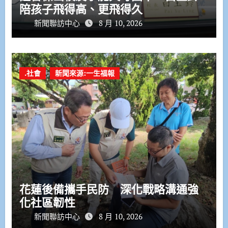
陪孩子飛得高、更飛得久
新聞聯訪中心
8 月 10, 2026
.社會
新聞來源:一生福報
花蓮後備攜手民防 深化戰略溝通強
化社區韌性
新聞聯訪中心
8 月 10, 2026