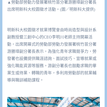
▲勞動部勞動力發展署桃竹苗分署游勝璋副分署長
出席明新科大校園徵才活動。(圖／明新科大提供)
明新科大校園徵才就業博覽會由時尚造型與設計系
副教授暨三創中心的CEO李明川老師主持開幕活
動，出席開幕式的勞動部勞動力發展署桃竹苗分署
游勝璋副分署長表示，為強化青年求職競爭力，勞
發署也設攤提供職涯諮詢、面試技巧、宣導就業或
強化職能資源等服務。游副分署長也鼓勵求職的畢
業生或待業、轉職的青年，多利用勞動部的就業輔
導與職訓補助課程。