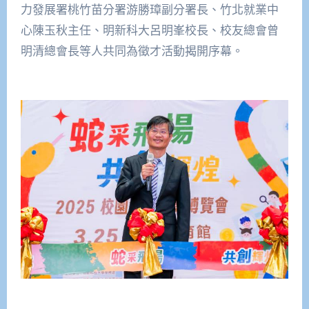
力發展署桃竹苗分署游勝璋副分署長、竹北就業中
心陳玉秋主任、明新科大呂明峯校長、校友總會曾
明清總會長等人共同為徵才活動揭開序幕。