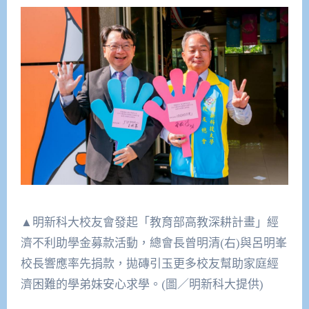
▲明新科大校友會發起「教育部高教深耕計畫」經
濟不利助學金募款活動，總會長曾明清(右)與呂明峯
校長響應率先捐款，拋磚引玉更多校友幫助家庭經
濟困難的學弟妹安心求學。(圖／明新科大提供)