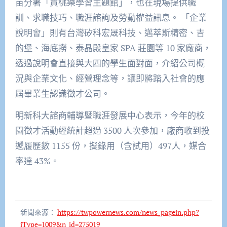
苗分署「賈桃樂學習主題館」，也在現場提供職
訓、求職技巧、職涯諮詢及勞動權益訊息。 「企業
說明會」則有台灣矽科宏晟科技、邁萃斯精密、吉
的堡、海底撈、泰晶殿皇家 SPA 莊園等 10 家廠商，
透過說明會直接與大四的學生面對面，介紹公司概
況與企業文化、經營理念等，讓即將踏入社會的應
屆畢業生認識徵才公司。
明新科大諮商輔導暨職涯發展中心表示，今年的校
園徵才活動經統計超過 3500 人次參加，廠商收到投
遞履歷數 1155 份，擬錄用（含試用）497人，媒合
率達 43%。
新聞來源：
https://twpowernews.com/news_pagein.php?
iType=1009&n_id=275019