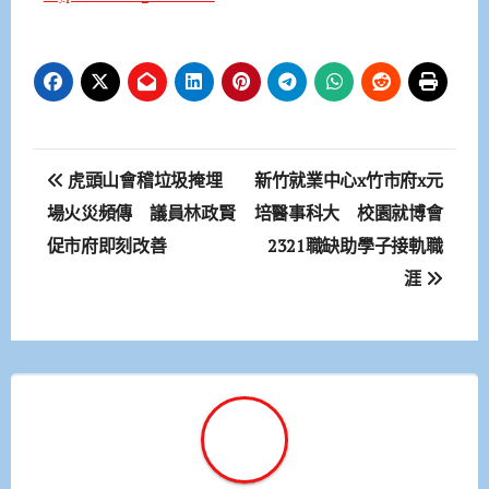
文
虎頭山會稽垃圾掩埋
新竹就業中心x竹市府x元
章
場火災頻傳 議員林政賢
培醫事科大 校園就博會
促市府即刻改善
2321職缺助學子接軌職
導
涯
覽