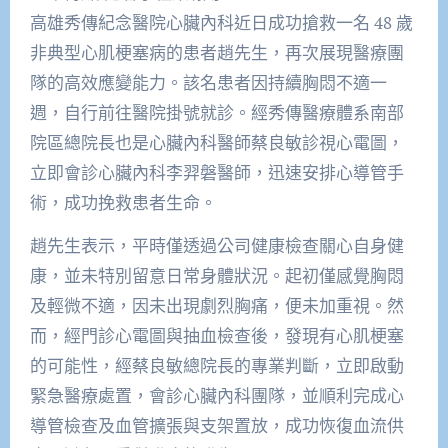
高雄秀傳紀念醫院心臟內科近日成功搶救一名 48 歲
非典型心肌梗塞病的患者趙先生，再次展現醫療團
隊的高效應變能力。該名患者因持續胸悶不適一
週，自行前往醫院掛號就診。經秀傳醫療體系南部
院區總院長也是心臟內科醫師蔡良敏診視心電圖，
立即會診心臟內科李羿磐醫師，迅速安排心導管手
術，成功挽救患者生命。
趙先生表示，平時僅透過公司健康檢查關心自身健
康，並未特別留意日常身體狀況。起初僅感覺胸悶
及輕微不適，因未出現劇烈胸痛，便未加重視。然
而，經門診心電圖與抽血檢查後，發現有心肌梗塞
的可能性，經蔡良敏總院長的專業判斷，立即啟動
緊急醫療處置，會診心臟內科團隊，並順利完成心
導管檢查及血管擴張與支架置放，成功恢復血流供