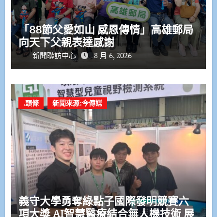
「88節父愛如山 感恩傳情」高雄郵局
向天下父親表達感謝
新聞聯訪中心
8 月 6, 2026
.頭條
新聞來源:今傳媒
義守大學勇奪綠點子國際發明競賽六
項大獎 AI智慧醫療結合無人機技術 展