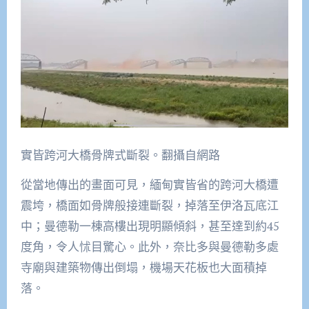
實皆跨河大橋骨牌式斷裂。翻攝自網路
從當地傳出的畫面可見，緬甸實皆省的跨河大橋遭
震垮，橋面如骨牌般接連斷裂，掉落至伊洛瓦底江
中；曼德勒一棟高樓出現明顯傾斜，甚至達到約45
度角，令人怵目驚心。此外，奈比多與曼德勒多處
寺廟與建築物傳出倒塌，機場天花板也大面積掉
落。