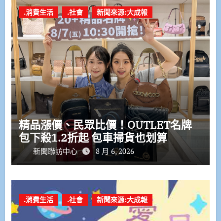
.消費生活
.社會
新聞來源:大成報
精品漲價、民眾比價！OUTLET名牌
包下殺1.2折起 包車掃貨也划算
新聞聯訪中心
8 月 6, 2026
.消費生活
.社會
新聞來源:大成報