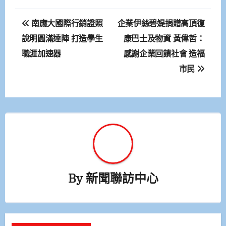
文
南應大國際行銷證照
企業伊絲碧媞捐贈高頂復
章
說明圓滿達陣 打造學生
康巴士及物資 黃偉哲：
職涯加速器
感謝企業回饋社會 造福
導
市民
覽
By
新聞聯訪中心