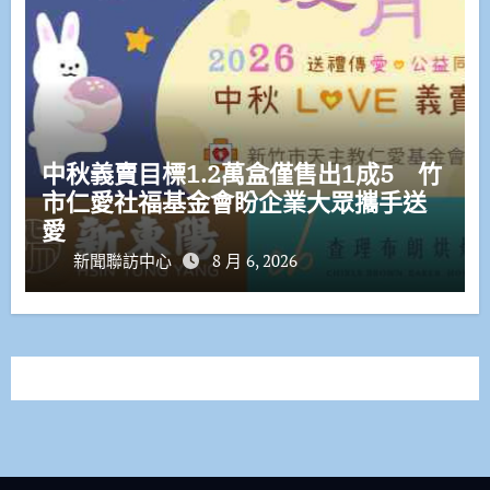
中秋義賣目標1.2萬盒僅售出1成5 竹
市仁愛社福基金會盼企業大眾攜手送
愛
新聞聯訪中心
8 月 6, 2026