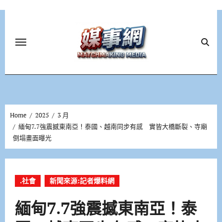
Skip
to
content
Home
2025
3 月
緬甸7.7強震撼東南亞！泰國、越南同步有感 實皆大橋斷裂、寺廟
倒塌畫面曝光
.社會
新聞來源:記者爆料網
緬甸7.7強震撼東南亞！泰