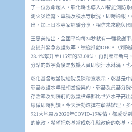
了一位救命超人，彰化縣也導入AI智能消防系
測火災煙霧、車禍及積水等狀況，即時通報，
出，加上日本專家經驗分享，相信未來能與國
王惠美指出，全國平均每24秒就有一輛救護
為提升緊急救護效率，積極推動OHCA（到院
28.4%攀升至113年的33.08%，再創歷年
分點的數字背後是救護人員即使汗水淋漓，也
彰化基督教醫院總院長陳穆寬表示，彰基是中部
彰基救護水準是相當優異的，彰基及員基分院有
存活率及到院前的救護標準都比世界水平高出
線做即時判讀。今天活動選擇在彰基辦理，多年
921大地震及2020年COVID-19疫情，
的施政，希望把彰基當成彰化縣政府的彰基，