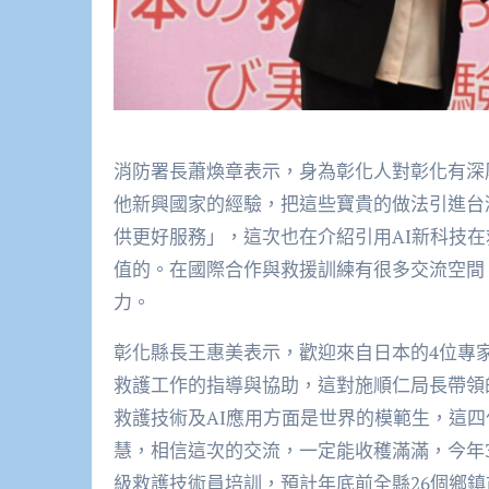
消防署長蕭煥章表示，身為彰化人對彰化有深
他新興國家的經驗，把這些寶貴的做法引進台
供更好服務」，這次也在介紹引用AI新科技
值的。在國際合作與救援訓練有很多交流空間
力。
彰化縣長王惠美表示，歡迎來自日本的4位專
救護工作的指導與協助，這對施順仁局長帶領
救護技術及AI應用方面是世界的模範生，這
慧，相信這次的交流，一定能收穫滿滿，今年
級救護技術員培訓，預計年底前全縣26個鄉