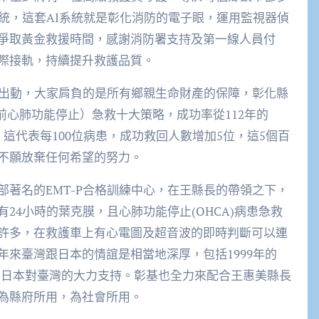
統，這套AI系統就是彰化消防的電子眼，運用監視器偵
爭取黃金救援時間，感謝消防署支持及第一線人員付
際接軌，持續提升救護品質。
車出動，大家肩負的是所有鄉親生命財產的保障，彰化縣
前心肺功能停止）急救十大策略，成功率從112年的
新高，這代表每100位病患，成功救回人數增加5位，這5個百
不願放棄任何希望的努力。
著名的EMT-P合格訓練中心，在王縣長的帶領之下，
24小時的葉克膜，且心肺功能停止(OHCA)病患急救
許多，在救護車上有心電圖及超音波的即時判斷可以連
來臺灣跟日本的情誼是相當地深厚，包括1999年的
都感受到日本對臺灣的大力支持。彰基也全力來配合王惠美縣長
為縣府所用，為社會所用。