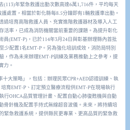
113)年緊急救護出勤次數高達6萬1,716件，平均每天
救護處置，相當於彰化縣每8.5分鐘即有1輛救護車出勤。
透過培育高階救護人員、充實進階救護器材及導入人工
的存活率，已成為消防機關當前重要的課題。為提升彰化
EMT-P)，已於114年3月24日與彰基辦理縣內首批
都至少配置1名EMT-P。另為強化培訓成效，消防局特別
驗，作為未來辦理EMT-P訓練及業務推動上之參考，提
實力。
率十大策略」，包括：辦理民眾CPR+AED認證訓練、執
、培育EMT-P、訂定預立醫療流程供EMT-P在現場執行
執行OHCA品質管理計畫、配置自動心肺復甦機與自動
動骨針機及配置手持式無線超音波儀。未來，將持續培
化的緊急救護系統，提供縣民更專業、更高品質的緊急救