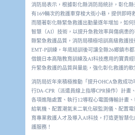
消防局表示，根據彰化縣消防局統計，彰化縣去(
有169輛次的救護車穿梭大街小巷，提供即時
而隨著彰化縣緊急救護出勤量逐年增加，如何
智慧（AI）技術，以提升急救效率與傷病患
縣緊急救護品質，消防局積極培訓高級救護技術員(
EMT-P訓練，年底結訓後可讓全縣26鄉鎮市
借鏡日本高階教育訓練及AI科技應用的寶貴經
升緊急救護的品質與量能，強化彰化救護的軟
消防局近年來積極推動「提升OHCA急救成功
行DA-CPR（派遣員線上指導CPR操作）計畫
各項進階處置、執行12導程心電圖傳輸計畫、
給氧機、配置潮氣末二氧化碳監測儀、配置電
育專業救護人才及導入AI科技，打造更智慧
護服務！