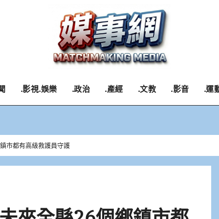
聞
.影視.娛樂
.政治
.產經
.文教
.影音
.運
鄉鎮市都有高級救護員守護
未來全縣26個鄉鎮市都