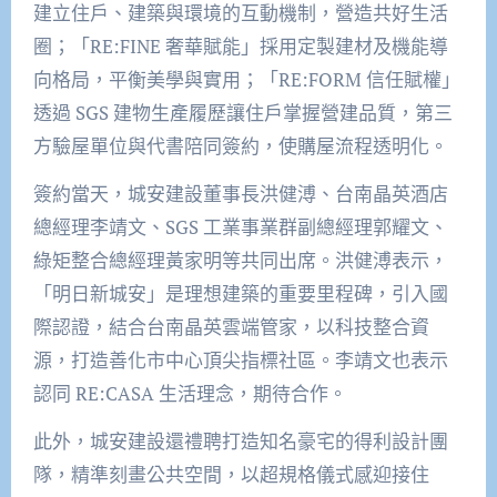
建立住戶、建築與環境的互動機制，營造共好生活
圈；「RE:FINE 奢華賦能」採用定製建材及機能導
向格局，平衡美學與實用；「RE:FORM 信任賦權」
透過 SGS 建物生產履歷讓住戶掌握營建品質，第三
方驗屋單位與代書陪同簽約，使購屋流程透明化。
簽約當天，城安建設董事長洪健溥、台南晶英酒店
總經理李靖文、SGS 工業事業群副總經理郭耀文、
綠矩整合總經理黃家明等共同出席。洪健溥表示，
「明日新城安」是理想建築的重要里程碑，引入國
際認證，結合台南晶英雲端管家，以科技整合資
源，打造善化市中心頂尖指標社區。李靖文也表示
認同 RE:CASA 生活理念，期待合作。
此外，城安建設還禮聘打造知名豪宅的得利設計團
隊，精準刻畫公共空間，以超規格儀式感迎接住