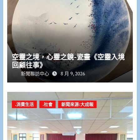
空靈之境，心靈之鏡-瓷畫《空𩆜入境
回顧往事》
新聞聯訪中心
8 月 9, 2026
.消費生活
.社會
新聞來源:大成報