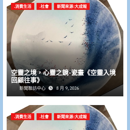
.消費生活
.社會
新聞來源:大成報
空靈之境，心靈之鏡-瓷畫《空𩆜入境
回顧往事》
新聞聯訪中心
8 月 9, 2026
.消費生活
.社會
新聞來源:大成報