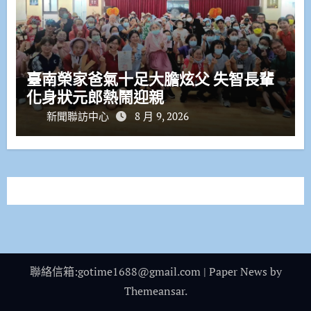
臺南榮家爸氣十足大膽炫父 失智長輩
化身狀元郎熱鬧迎親
新聞聯訪中心
8 月 9, 2026
聯絡信箱:gotime1688@gmail.com
|
Paper News
by
Themeansar
.