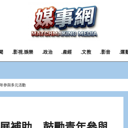
聞
.影視.娛樂
.政治
.產經
.文教
.影音
.運
年參與多元活動
展補助 鼓勵青年參與