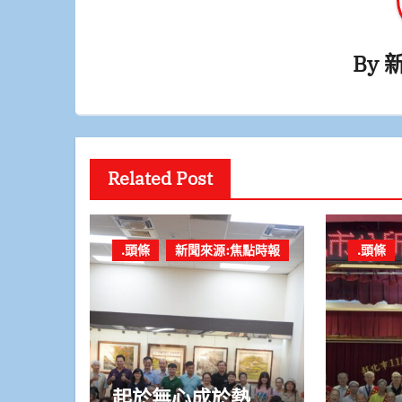
By
Related Post
.頭條
新聞來源:焦點時報
.頭條
起於無心成於熱