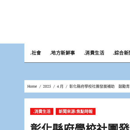
Skip
to
content
.社會
.地方新鮮事
.消費生活
.綜合新
Home
2025
4 月
彰化縣府學校社團發展補助 鼓勵青
.消費生活
新聞來源:焦點時報
彰化縣府學校社團發