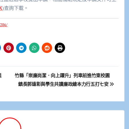
6X
)查詢下載。
286/
阻
竹縣「崇廉尚潔．向上躍升」列車前進竹東校園
鎮長郭遠彰與學生共讀廉政繪本力行五打七安