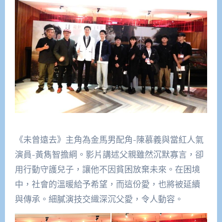
《未曾遠去》主角為金馬男配角-陳慕義與當紅人氣
演員-黃雋智擔綱。影片講述父親雖然沉默寡言，卻
用行動守護兒子，讓他不因貧困放棄未來。在困境
中，社會的溫暖給予希望，而這份愛，也將被延續
與傳承。細膩演技交織深沉父愛，令人動容。