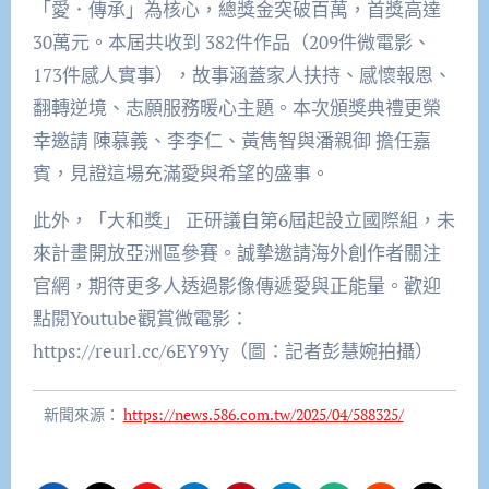
「愛．傳承」為核心，總獎金突破百萬，首獎高達
30萬元。本屆共收到 382件作品（209件微電影、
173件感人實事），故事涵蓋家人扶持、感懷報恩、
翻轉逆境、志願服務暖心主題。本次頒獎典禮更榮
幸邀請 陳慕義、李李仁、黃雋智與潘親御 擔任嘉
賓，見證這場充滿愛與希望的盛事。
此外，「大和獎」 正研議自第6屆起設立國際組，未
來計畫開放亞洲區參賽。誠摯邀請海外創作者關注
官網，期待更多人透過影像傳遞愛與正能量。歡迎
點閱Youtube觀賞微電影：
https://reurl.cc/6EY9Yy（圖：記者彭慧婉拍攝）
新聞來源：
https://news.586.com.tw/2025/04/588325/