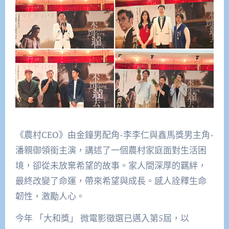
《農村CEO》由金鐘男配角-李李仁與鑫馬獎男主角-
潘親御領銜主演，講述了一個農村家庭面對生活困
境，卻從未放棄希望的故事。家人間深厚的羈絆，
最終改變了命運，帶來希望與成長。感人詮釋生命
韌性，激勵人心。
今年 「大和獎」 微電影徵選已邁入第5屆，以