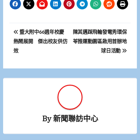
文
暨大附中66週年校慶
陳其邁踩飛輪發電秀環保
章
熱鬧展開 傑出校友供仿
苓雅運動園區啟用首辦地
效
球日活動
導
覽
By
新聞聯訪中心