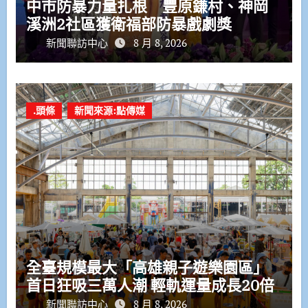
中市防暴力量扎根 豐原鎌村、神岡
溪洲2社區獲衛福部防暴戲劇獎
新聞聯訪中心
8 月 8, 2026
.頭條
新聞來源:點傳媒
全臺規模最大「高雄親子遊樂園區」
首日狂吸三萬人潮 輕軌運量成長20倍
新聞聯訪中心
8 月 8, 2026