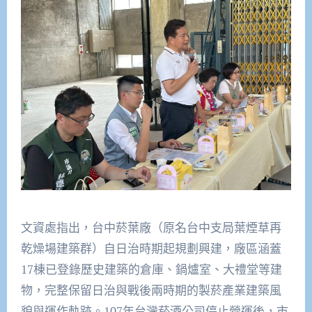
文資處指出，台中菸葉廠（原名台中支局葉煙草再
乾燥場建築群）自日治時期起規劃興建，廠區涵蓋
17棟已登錄歷史建築的倉庫、鍋爐室、大禮堂等建
物，完整保留日治與戰後兩時期的製菸產業建築風
貌與運作軌跡。107年台灣菸酒公司停止營運後，市