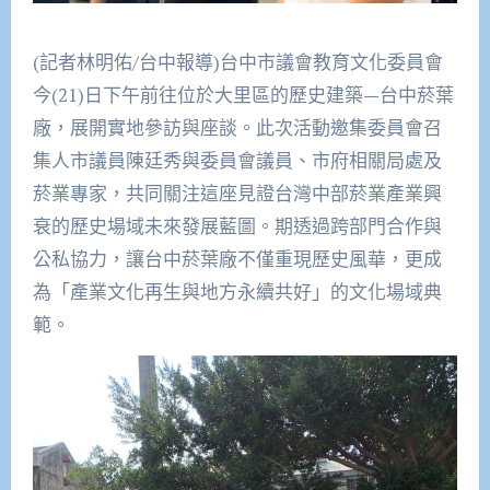
(記者林明佑/台中報導)台中市議會教育文化委員會
今(21)日下午前往位於大里區的歷史建築—台中菸葉
廠，展開實地參訪與座談。此次活動邀集委員會召
集人市議員陳廷秀與委員會議員、市府相關局處及
菸業專家，共同關注這座見證台灣中部菸業產業興
衰的歷史場域未來發展藍圖。期透過跨部門合作與
公私協力，讓台中菸葉廠不僅重現歷史風華，更成
為「產業文化再生與地方永續共好」的文化場域典
範。