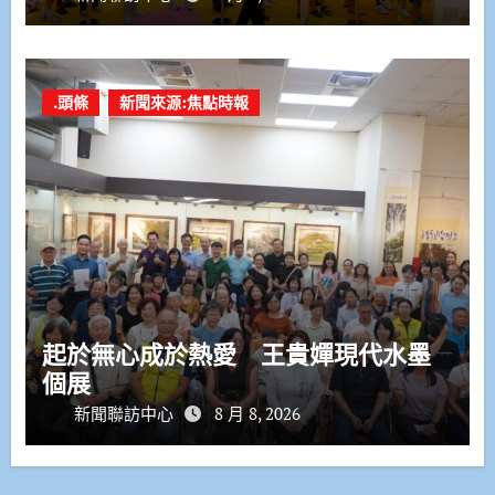
.頭條
新聞來源:焦點時報
起於無心成於熱愛 王貴嬋現代水墨
個展
新聞聯訪中心
8 月 8, 2026