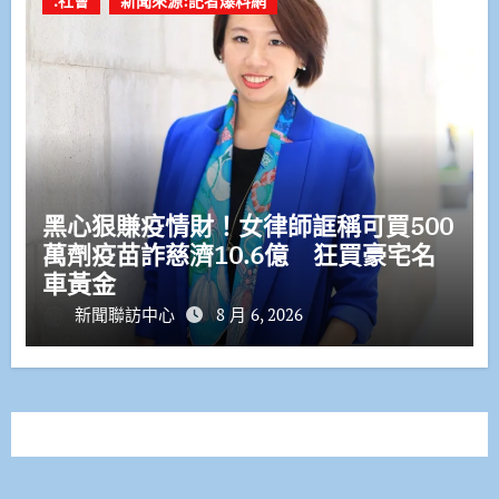
.社會
新聞來源:記者爆料網
黑心狠賺疫情財！女律師誆稱可買500
萬劑疫苗詐慈濟10.6億 狂買豪宅名
車黃金
新聞聯訪中心
8 月 6, 2026