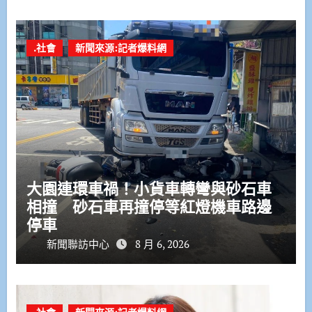
.社會
新聞來源:記者爆料網
大園連環車禍！小貨車轉彎與砂石車
相撞 砂石車再撞停等紅燈機車路邊
停車
新聞聯訪中心
8 月 6, 2026