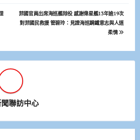
理
菲國官員出席海巡艦除役 感謝偉星艦13年逾19次
對菲國民救援 管碧玲：見證海巡鋼鐵意志與人道
柔情
新聞聯訪中心