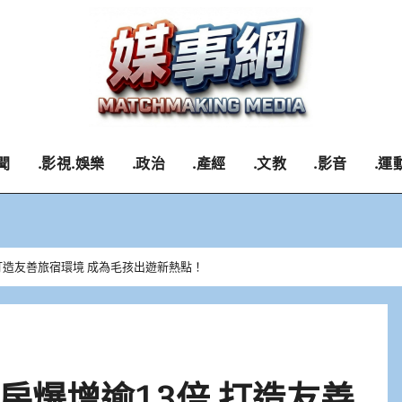
聞
.影視.娛樂
.政治
.產經
.文教
.影音
.運
打造友善旅宿環境 成為毛孩出遊新熱點！
房爆增逾13倍 打造友善