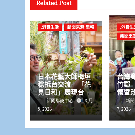
Related Post
.消費生活
新聞來源:里報
.消費生
新聞來
日本花藝大師梅垣
台灣
稔抵台交流 「花
竹郵
見日和」展現台日
懷暨
花藝文化魅力 8月8
居住
新聞聯訪中心
8 月
新聞
日精彩展演登場
愛心
8, 2026
7, 2026