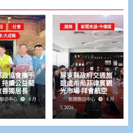
活
.社會
.頭條
新聞來源:今傳媒
源:大成報
郵政協會攜手
屏東縣政府交通旅
 持續公益關
遊處布局菲律賓觀
改善獨居長者
光市場 拜會航空公
環境傳遞溫暖
司與旅遊巨頭共拓
聯訪中心
8 月
新聞聯訪中心
8 月
國際客源
7, 2026