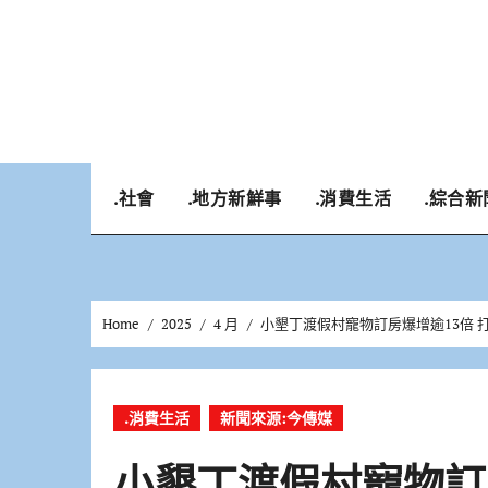
Skip
to
content
.社會
.地方新鮮事
.消費生活
.綜合新
Home
2025
4 月
小墾丁渡假村寵物訂房爆增逾13倍 
.消費生活
新聞來源:今傳媒
小墾丁渡假村寵物訂