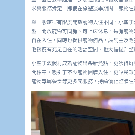
求與服務肯定。即使在旅遊淡季期間，寵物住
與一般旅宿有限度開放寵物入住不同，小墾丁
型，開放寵物可同房、可上床休息，還有寵物
自在入住，同時也提供寵物備品，讓飼主及毛
毛孩擁有充足自在的活動空間，也大幅提升整
小墾丁渡假村成為寵物出遊新熱點，更獲得屏
間標章，吸引了不少寵物團體入住，更讓民眾
寵物專屬餐食等更多元服務，持續優化整體住