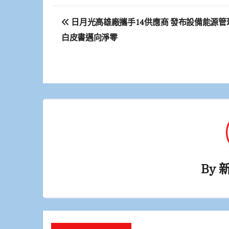
文
日月光高雄廠攜手14供應商 發布設備能源管
章
白皮書邁向淨零
導
覽
By