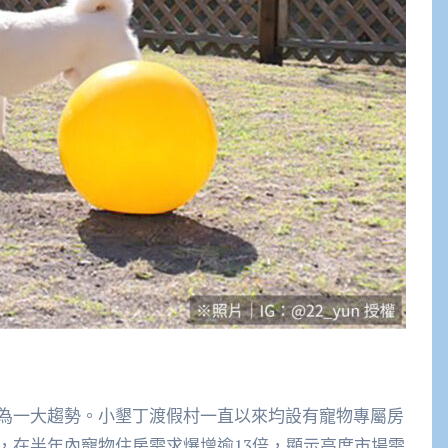
為一大趨勢。小墾丁渡假村一直以來均設有寵物專屬房
，在半年內寵物住房需求爆增逾13倍，顯示高度市場需