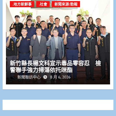
.地方新鮮事
.社會
新聞來源:勁報
新竹縣長楊文科宣示毒品零容忍 檢
警聯手強力掃蕩依托咪酯
新聞聯訪中心
8 月 6, 2026