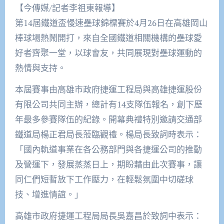
【今傳媒/記者李祖東報導】
第14屆鐵道盃慢速壘球錦標賽於4月26日在高雄岡山
棒球場熱鬧開打，來自全國鐵道相關機構的壘球愛
好者齊聚一堂，以球會友，共同展現對壘球運動的
熱情與支持。
本屆賽事由高雄市政府捷運工程局與高雄捷運股份
有限公司共同主辦，總計有14支隊伍報名，創下歷
年最多參賽隊伍的紀錄。開幕典禮特別邀請交通部
鐵道局楊正君局長蒞臨觀禮。楊局長致詞時表示：
「國內軌道事業在各公務部門與各捷運公司的推動
及營運下，發展蒸蒸日上，期盼藉由此次賽事，讓
同仁們短暫放下工作壓力，在輕鬆氛圍中切磋球
技、增進情誼。」
高雄市政府捷運工程局局長吳嘉昌於致詞中表示：