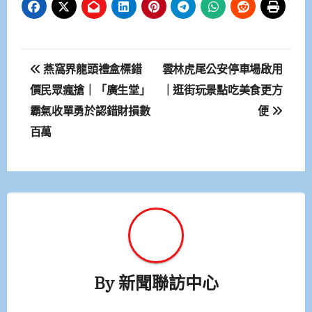
文
燕窩界龍頭禮盒標錯
雲林虎尾公安停車場啟用
章
價民眾瘋搶｜「廣生堂」
｜逛街玩景點吃美食更方
霸氣收單勇於認錯財損數
便
導
百萬
覽
By
新聞聯訪中心