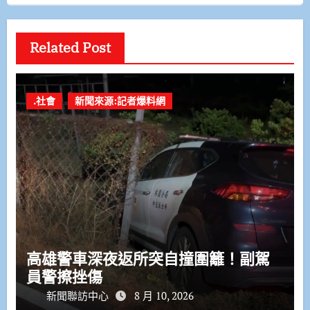
Related Post
.社會
新聞來源:記者爆料網
高雄警車深夜返所突自撞圍籬！副駕
員警擦挫傷
新聞聯訪中心
8 月 10, 2026