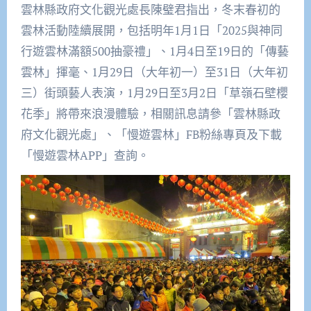
雲林縣政府文化觀光處長陳璧君指出，冬末春初的
雲林活動陸續展開，包括明年1月1日「2025與神同
行遊雲林滿額500抽豪禮」、1月4日至19日的「傳藝
雲林」揮毫、1月29日（大年初一）至31日（大年初
三）街頭藝人表演，1月29日至3月2日「草嶺石壁櫻
花季」將帶來浪漫體驗，相關訊息請參「雲林縣政
府文化觀光處」、「慢遊雲林」FB粉絲專頁及下載
「慢遊雲林APP」查詢。