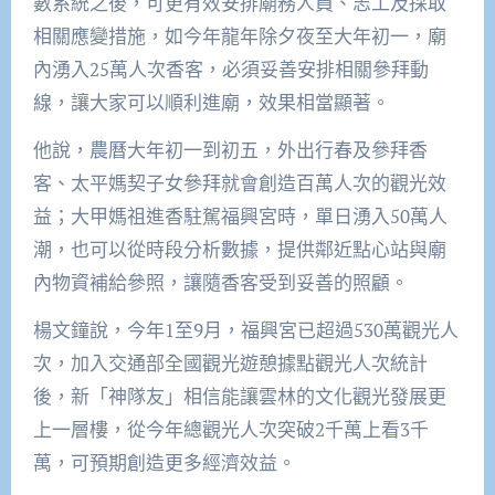
數系統之後，可更有效安排廟務人員、志工及採取
相關應變措施，如今年龍年除夕夜至大年初一，廟
內湧入25萬人次香客，必須妥善安排相關參拜動
線，讓大家可以順利進廟，效果相當顯著。
他說，農曆大年初一到初五，外出行春及參拜香
客、太平媽契子女參拜就會創造百萬人次的觀光效
益；大甲媽祖進香駐駕福興宮時，單日湧入50萬人
潮，也可以從時段分析數據，提供鄰近點心站與廟
內物資補給參照，讓隨香客受到妥善的照顧。
楊文鐘說，今年1至9月，福興宮已超過530萬觀光人
次，加入交通部全國觀光遊憩據點觀光人次統計
後，新「神隊友」相信能讓雲林的文化觀光發展更
上一層樓，從今年總觀光人次突破2千萬上看3千
萬，可預期創造更多經濟效益。