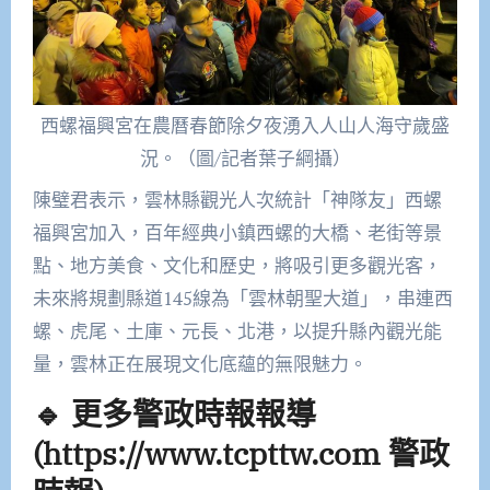
西螺福興宮在農曆春節除夕夜湧入人山人海守歲盛
況。（圖/記者葉子綱攝）
陳璧君表示，雲林縣觀光人次統計「神隊友」西螺
福興宮加入，百年經典小鎮西螺的大橋、老街等景
點、地方美食、文化和歷史，將吸引更多觀光客，
未來將規劃縣道145線為「雲林朝聖大道」，串連西
螺、虎尾、土庫、元長、北港，以提升縣內觀光能
量，雲林正在展現文化底蘊的無限魅力。
🔹 更多警政時報報導
(https://www.tcpttw.com 警政