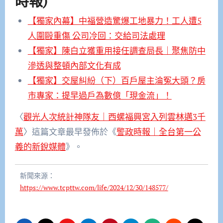
時報)
【獨家內幕】中福營造驚爆工地暴力！工人遭5
人圍毆重傷 公司冷回：交給司法處理
【獨家】陳白立獲重用接任調查局長｜聚焦防中
滲透與整頓內部文化有成
【獨家】交屋糾紛（下）百戶屋主淪冤大頭？房
市專家：提早過戶為數億「現金流」！
〈
觀光人次統計神隊友｜西螺福興宮入列雲林邁3千
萬
〉這篇文章最早發佈於《
警政時報｜全台第一公
義的新銳媒體
》。
新聞來源：
https://www.tcpttw.com/life/2024/12/30/148577/