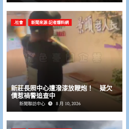
.社會
新聞來源:記者爆料網
新莊長照中心遭潑漆放鞭炮！ 疑欠
債惹禍警追查中
新聞聯訪中心
8 月 10, 2026