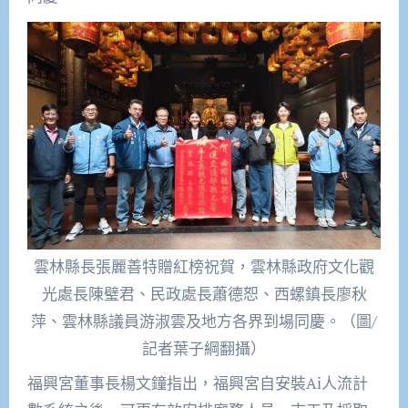
雲林縣長張麗善特贈紅榜祝賀，雲林縣政府文化觀
光處長陳璧君、民政處長蕭德恕、西螺鎮長廖秋
萍、雲林縣議員游淑雲及地方各界到場同慶。（圖/
記者葉子綱翻攝）
福興宮董事長楊文鐘指出，福興宮自安裝Ai人流計