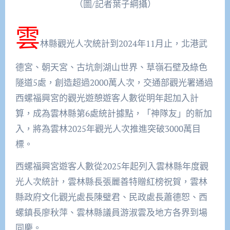
（圖/記者葉子綱攝）
雲
林縣觀光人次統計到2024年11月止，北港武
德宮、朝天宮、古坑劍湖山世界、草嶺石壁及綠色
隧道5處，創造超過2000萬人次，交通部觀光署通過
西螺福興宮的觀光遊憩遊客人數從明年起加入計
算，成為雲林縣第6處統計據點，「神隊友」的新加
入，將為雲林2025年觀光人次推進突破3000萬目
標。
西螺福興宮遊客人數從2025年起列入雲林縣年度觀
光人次統計，雲林縣長張麗善特贈紅榜祝賀，雲林
縣政府文化觀光處長陳璧君、民政處長蕭德恕、西
螺鎮長廖秋萍、雲林縣議員游淑雲及地方各界到場
同慶。