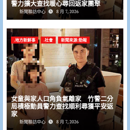
警力擴大查找暖心尋回返家團聚
新聞聯訪中心
8 月 7, 2026
.地方新鮮事
.社會
新聞來源:勁報
女童與家人口角負氣離家 竹警二分
局積極動員警力查找順利尋獲平安返
家
新聞聯訪中心
8 月 7, 2026