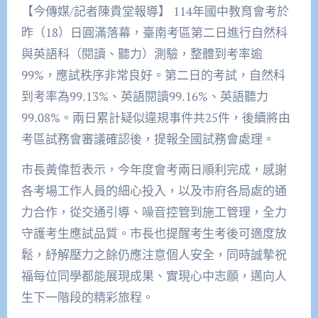
【今傳媒/記者陳貴堂報導】 114年國中教育會考於
昨（18）日圓滿落幕，臺南考區第二日進行自然科
與英語科（閱讀、聽力）測驗，整體到考率逾
99%，應試秩序非常良好。第二日的考試，自然科
到考率為99.13%、英語閱讀99.16%、英語聽力
99.08%。兩日累計疑似違規事件共25件，後續將由
考區試務會審議確認後，提報全國試務會處理。
市長黃偉哲表示，今年度會考兩日順利完成，感謝
各考場工作人員的細心投入，以及市府各局處的通
力合作，從交通引導、噪音控管到施工管理，全力
守護考生應試品質。市長也提醒考生考後可適度放
鬆，紓解壓力之餘仍應注意個人安全，同時誠摯祝
福每位同學都能展現成果、實現心中志願，邁向人
生下一階段的精彩旅程。