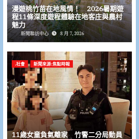
漫遊桃竹苗在地風情！ 2026暑期遊
程11條深度遊程體驗在地客庄與農村
魅力
新聞聯訪中心
8 月 7, 2026
.社會
新聞來源:焦點時報
11歲女童負氣離家 竹警二分局動員