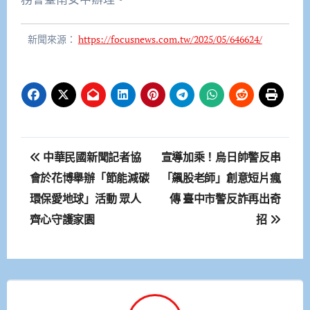
新聞來源：
https://focusnews.com.tw/2025/05/646624/
文
中華民國新聞記者協
宣導加乘！烏日帥警反串
章
會於花博舉辦「節能減碳
「飆股老師」創意短片瘋
環保愛地球」活動 眾人
傳 臺中市警反詐再出奇
導
齊心守護家園
招
覽