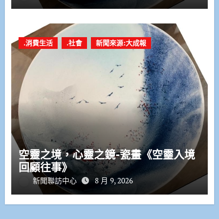
.消費生活
.社會
新聞來源:大成報
空靈之境，心靈之鏡-瓷畫《空𩆜入境
回顧往事》
新聞聯訪中心
8 月 9, 2026