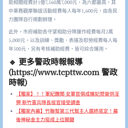
助相關經費計1億7,560萬7,000元，為六都最高，其
中業務觀摩聯誼活動經費每人每年1,600元，由各民
力團隊自行規劃辦理。
此外，市府補助各守望相助分隊運作經費每月2萬
5,000元，以及訓練、獎勵、表揚及慰勞經費每人每
年500元，另有考核補助經費，皆可綜合運用。
🔹 更多警政時報報導
(https://www.tcpttw.com 警政
時報)
【獨家】！！軍紀醜聞 女軍官俱成嬪妃禁臠供淫
狎 新竹憲兵隊長拔官接受調查
【獨家內幕】竹聯幫第三代幫主人選終底定！幕
後神秘金主力挺成上位關鍵