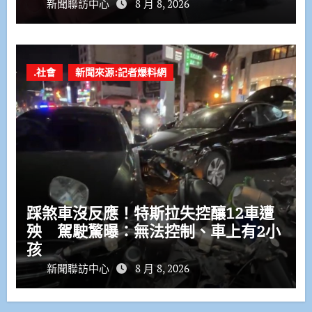
新聞聯訪中心
8 月 8, 2026
.社會
新聞來源:記者爆料網
踩煞車沒反應！特斯拉失控釀12車遭
殃 駕駛驚曝：無法控制、車上有2小
孩
新聞聯訪中心
8 月 8, 2026