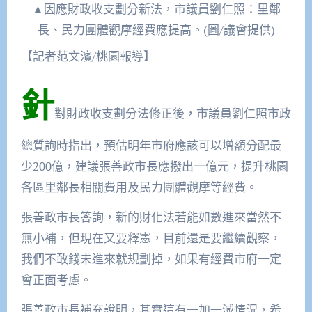
▲因應財政收支劃分新法，市議員劉仁照：里鄰
長、民力團體觀摩經費應提高。(圖/議會提供)
【記者范文濱/桃園報導】
針
對財政收支劃分法修正後，市議員劉仁照市政
總質詢時指出，預估明年市府應該可以增額分配最
少200億，建議張善政市長應撥出一億元，提升桃園
各區里鄰長相關費用及民力團體觀摩等經費。
張善政市長答詢，新的財化法若能如數進來當然不
無小補，但現在又要釋憲，目前還是要繼續觀察，
我們不敢錢未進來就規劃掉，如果有經費市府一定
會正面考慮。
張善政市長補充說明，其實這有一加一減情況，希