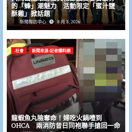
的「蜂」潮魅力 活動限定「蜜汁鹽
酥雞」掀話題
新聞聯訪中心
8 月 8, 2026
.社會
新聞來源:記者爆料網
龍蝦魚丸險奪命！婦吃火鍋噎到
OHCA 兩消防昔日同袍聯手搶回一命