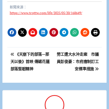
新聞來源：
https://www.tcpttw.com/life/2025/05/20/168649/
文
《天崩下的部落—那
勞工遭大水沖走案 市議
章
天以後》首映 傳遞花蓮
員彭俊豪：市府應制訂工
部落堅韌精神
安標準措施
導
覽