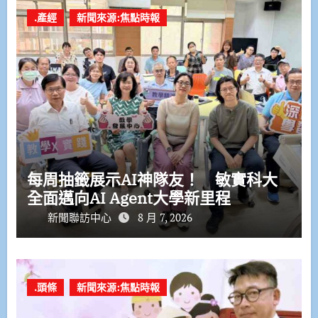
.產經
新聞來源:焦點時報
每周抽籤展示AI神隊友！ 敏實科大
全面邁向AI Agent大學新里程
新聞聯訪中心
8 月 7, 2026
.頭條
新聞來源:焦點時報