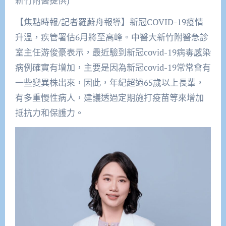
新竹附醫提供)
【焦點時報/記者羅蔚舟報導】新冠COVID-19疫情
升溫，疾管署估6月將至高峰。中醫大新竹附醫急診
室主任游俊豪表示，最近驗到新冠covid-19病毒感染
病例確實有增加，主要是因為新冠covid-19常常會有
一些變異株出來，因此，年紀超過65歲以上長輩，
有多重慢性病人，建議透過定期施打疫苗等來增加
抵抗力和保護力。