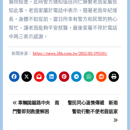
醫院檢查，此時警方通知值班同仁聯繫老翁家屬告
知此事，老翁家屬於電話中表示，隨著老翁年紀增
長，身體不如從前，當日所幸有警方和民眾的熱心
幫忙，讓老翁能夠平安就醫，最後家屬不停於電話
中再三表示感謝。
新聞來源：
https://news.586.com.tw/2025/05/593101/
文
車輛拋錨路中央 南
警民同心溫情傳遞 新南
章
門警即刻救援解困
警助行動不便老翁返家
導