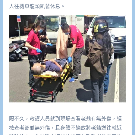
人往機車龍頭趴著休息。
隔不久，救護人員就到現場查看老翁有無外傷，經
檢查老翁並無外傷，且身體不適故將老翁送往就近