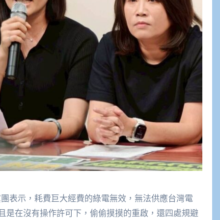
黨團表示，耗費巨大經費的綠電無效，無法供應台灣電
且是在沒有操作許可下，偷偷摸摸的重啟，還四處規避