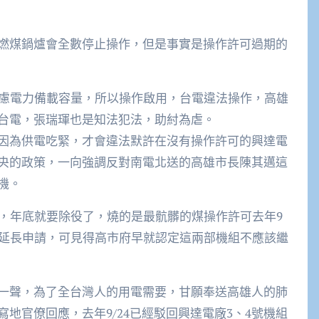
燃煤鍋爐會全數停止操作，但是事實是操作許可過期的
考慮電力備載容量，所以操作啟用，台電違法操作，高雄
台電，張瑞琿也是知法犯法，助紂為虐。
因為供電吃緊，才會違法默許在沒有操作許可的興達電
央的政策，一向強調反對南電北送的高雄市長陳其邁這
機。
廠，年底就要除役了，燒的是最骯髒的煤操作許可去年9
證延長申請，可見得高市府早就認定這兩部機組不應該繼
一聲，為了全台灣人的用電需要，甘願奉送高雄人的肺
地官僚回應，去年9/24已經駁回興達電廠3、4號機組