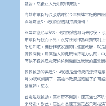
監督，然後正大光明的作掩護。
高雄市環保局長張瑞琿說今年興達電廠的四座
興達電廠3、4號燃煤機組持續運轉！
興達電廠也承認3、4號燃煤機組尚未除役，
市環保局視而不見，沒有任何作為處罰或制止
想也知道，標榜非核家園的民進黨政府，就是
廠偷開機，用高雄人的健康維持電力供應，中
時候不像興達電廠偷偷開機而是默默的無聲關
偷偷啟動的興達3、4號機是最傳統的燃煤電
月30號就到期了，高雄市政府還駁回了許可
續運轉，這次
台電違規啟動，高市府不開罰，陳其邁也不吭
來發電。對此，高雄市長陳其邁竟然只輕描淡寫