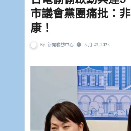
市議會黨團痛批：非
康！
By
新聞聯訪中心
5 月 23, 2025