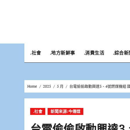
Skip
to
content
.社會
.地方新鮮事
.消費生活
.綜合新
Home
2025
5 月
台電偷偷啟動興達3、4號燃煤機組
.社會
新聞來源:今傳媒
台電偷偷啟動興達3