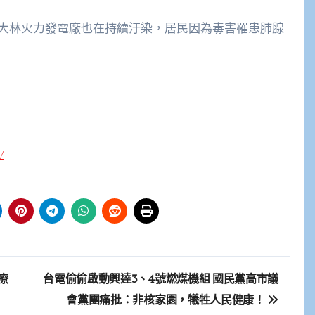
大林火力發電廠也在持續汙染，居民因為毒害罹患肺腺
/
療
台電偷偷啟動興達3、4號燃煤機組 國民黨高市議
會黨團痛批：非核家園，犧牲人民健康！