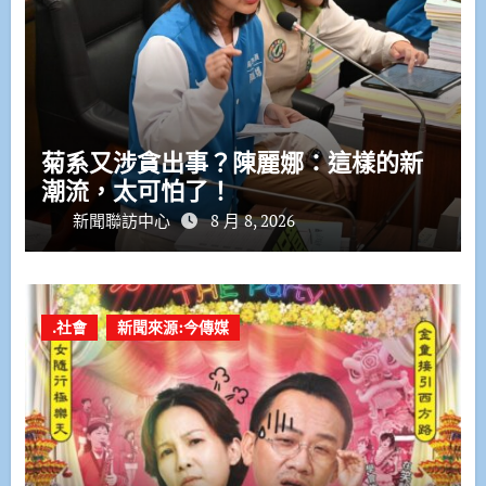
菊系又涉貪出事？陳麗娜：這樣的新
潮流，太可怕了！
新聞聯訪中心
8 月 8, 2026
.社會
新聞來源:今傳媒