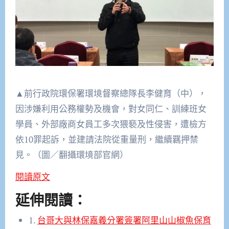
▲前行政院環保署環境督察總隊長李健育（中），
因涉嫌利用公務權勢及機會，對女同仁、訓練班女
學員、外部廠商女員工多次猥褻及性侵害，遭檢方
依10罪起訴，並建請法院從重量刑，繼續羈押禁
見。（圖／翻攝環境部官網）
閱讀原文
延伸閱讀：
1.
台哥大與林保嘉義分署簽署阿里山山椒魚保育