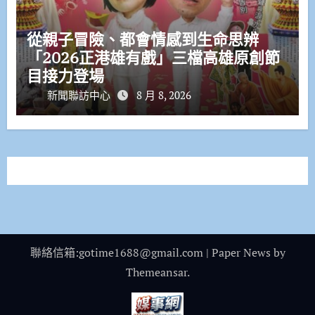
從親子冒險、都會情感到生命思辨
「2026正港雄有戲」三檔高雄原創節
目接力登場
新聞聯訪中心
8 月 8, 2026
聯絡信箱:gotime1688@gmail.com
|
Paper News
by
Themeansar
.