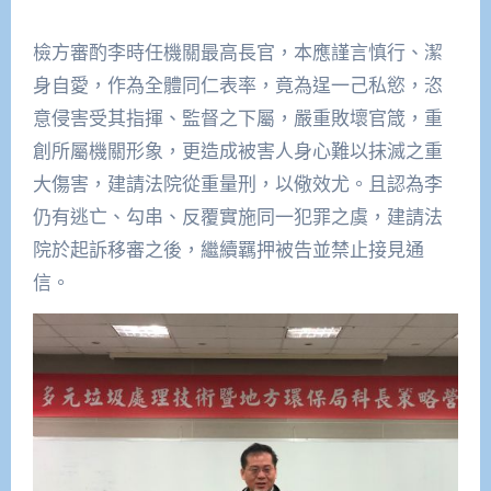
檢方審酌李時任機關最高長官，本應謹言慎行、潔
身自愛，作為全體同仁表率，竟為逞一己私慾，恣
意侵害受其指揮、監督之下屬，嚴重敗壞官箴，重
創所屬機關形象，更造成被害人身心難以抹滅之重
大傷害，建請法院從重量刑，以儆效尤。且認為李
仍有逃亡、勾串、反覆實施同一犯罪之虞，建請法
院於起訴移審之後，繼續羈押被告並禁止接見通
信。