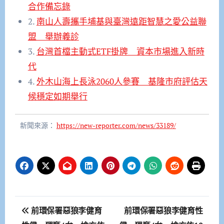
合作備忘錄
2.
南山人壽攜手埔基與臺灣遠距智慧之愛公益聯
盟 舉辦義診
3.
台灣首檔主動式ETF掛牌 資本市場進入新時
代
4.
外木山海上長泳2060人參賽 基隆市府評估天
候穩定如期舉行
新聞來源：
https://new-reporter.com/news/33189/
文
前環保署惡狼李健育
前環保署惡狼李健育性