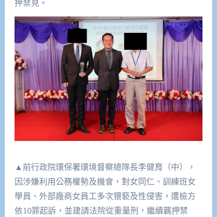
押禁見。
▲前行政院環保署環境督察總隊長李健育（中），
因涉嫌利用公務權勢及機會，對女同仁、訓練班女
學員、外部廠商女員工多次猥褻及性侵害，遭檢方
依10罪起訴，並建請法院從重量刑，繼續羈押禁