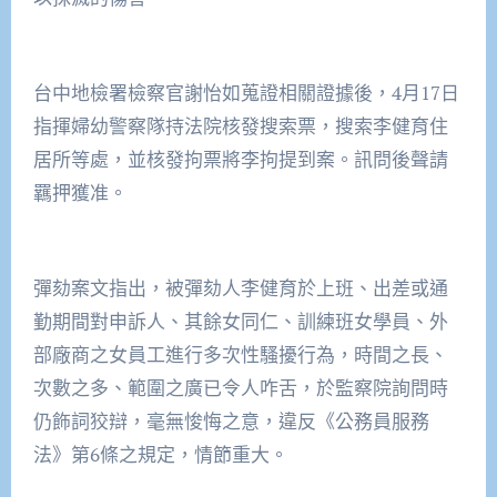
台中地檢署檢察官謝怡如蒐證相關證據後，4月17日
指揮婦幼警察隊持法院核發搜索票，搜索李健育住
居所等處，並核發拘票將李拘提到案。訊問後聲請
羈押獲准。
彈劾案文指出，被彈劾人李健育於上班、出差或通
勤期間對申訴人、其餘女同仁、訓練班女學員、外
部廠商之女員工進行多次性騷擾行為，時間之長、
次數之多、範圍之廣已令人咋舌，於監察院詢問時
仍飾詞狡辯，毫無悛悔之意，違反《公務員服務
法》第6條之規定，情節重大。