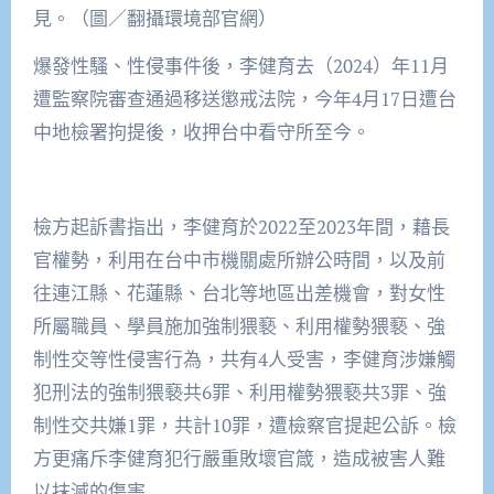
見。（圖／翻攝環境部官網）
爆發性騷、性侵事件後，李健育去（2024）年11月
遭監察院審查通過移送懲戒法院，今年4月17日遭台
中地檢署拘提後，收押台中看守所至今。
檢方起訴書指出，李健育於2022至2023年間，藉長
官權勢，利用在台中市機關處所辦公時間，以及前
往連江縣、花蓮縣、台北等地區出差機會，對女性
所屬職員、學員施加強制猥褻、利用權勢猥褻、強
制性交等性侵害行為，共有4人受害，李健育涉嫌觸
犯刑法的強制猥褻共6罪、利用權勢猥褻共3罪、強
制性交共嫌1罪，共計10罪，遭檢察官提起公訴。檢
方更痛斥李健育犯行嚴重敗壞官箴，造成被害人難
以抹滅的傷害