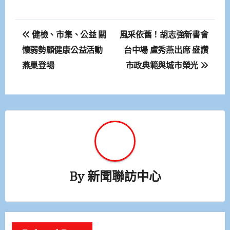
文
健檢、市集、公益 關
風采依舊！胡志強新書會
章
懷弱勢顧健康公益活動
台中場 盧秀燕出席 盛讚
燕巢登場
市政典範與城市榮光
導
覽
By
新聞聯訪中心