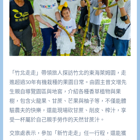
「竹北走走」帶領旅人探訪竹北的東海萊姆園，走
進超過30年有機栽種的果園日常。由園主曾文增先
生親自導覽園區與地窖，介紹各種香草植物與果
樹，包含火龍果、甘蔗、芒果與柚子等，不僅能體
驗農夫的快樂，還能現場砍甘蔗、削皮、榨汁，享
受一杯屬於自己親手勞作的天然甘蔗汁。
交旅處表示，參加「新竹走走」任一行程，還能獲