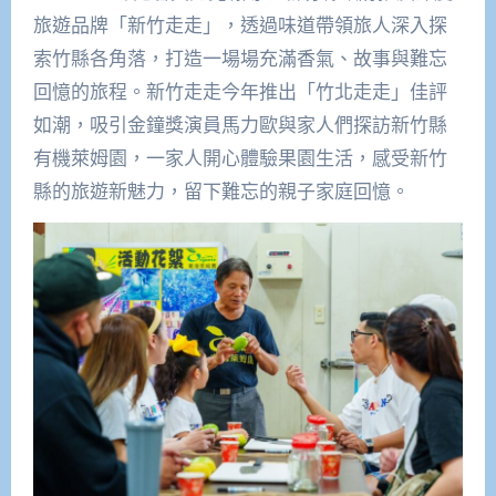
旅遊品牌「新竹走走」，透過味道帶領旅人深入探
索竹縣各角落，打造一場場充滿香氣、故事與難忘
回憶的旅程。新竹走走今年推出「竹北走走」佳評
如潮，吸引金鐘獎演員馬力歐與家人們探訪新竹縣
有機萊姆園，一家人開心體驗果園生活，感受新竹
縣的旅遊新魅力，留下難忘的親子家庭回憶。