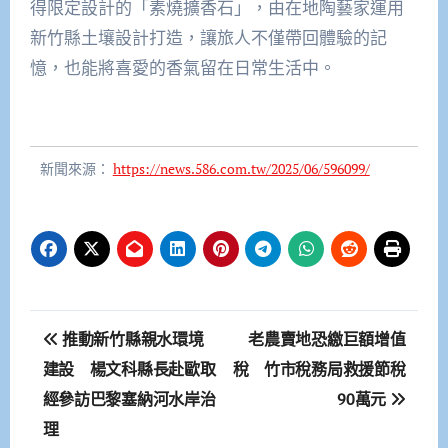
得限定設計的「素燒擴香石」，由在地陶藝家運用
新竹縣土壤設計打造，讓旅人不僅帶回體驗的記
憶，也能將喜愛的香氣留在日常生活中。
新聞來源：
https://news.586.com.tw/2025/06/596099/
文
推動新竹縣親水環境
老農賣地恐繳巨額增值
章
建設 楊文科縣長赴歐取
稅 竹市稅務局救援節稅
經參訪巴黎塞納河水岸治
90萬元
導
理