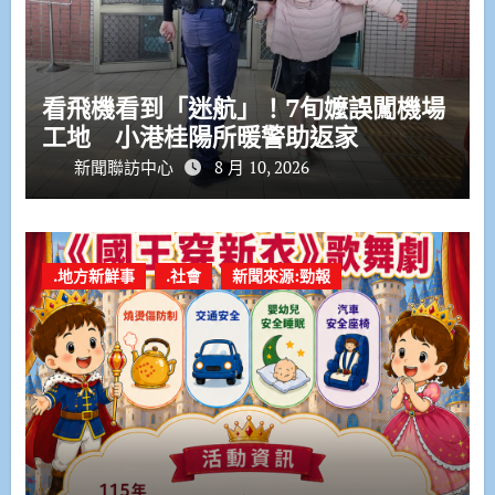
看飛機看到「迷航」！7旬嬤誤闖機場
工地 小港桂陽所暖警助返家
新聞聯訪中心
8 月 10, 2026
.地方新鮮事
.社會
新聞來源:勁報