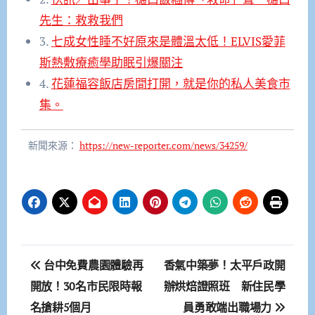
先生：救救我們
3.
七成女性睡不好原來是體溫太低！ELVIS愛菲
斯熱敷療癒學助眠引爆關注
4.
花蓮福容飯店房間打開，就是你的私人美食市
集。
新聞來源：
https://new-reporter.com/news/34259/
文
台中免費農園體驗再
香氣中築夢！太平戶政開
章
開放！30名市民限時報
辦烘焙證照班 新住民學
名搶耕5個月
員勇敢端出職場力