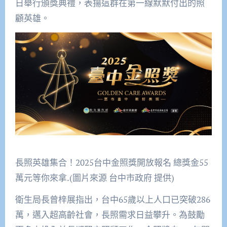
日舉行頒獎典禮，表揚這群在第一線默默付出的照
顧英雄。
長照英雄集合！2025台中金照獎開放報名 總獎金55
萬元等你來拿.(圖片來源 台中市政府 提供)
衛生局長曾梓展指出，台中65歲以上人口已突破286
萬，邁入超高齡社會，長照需求日益攀升。為鼓勵