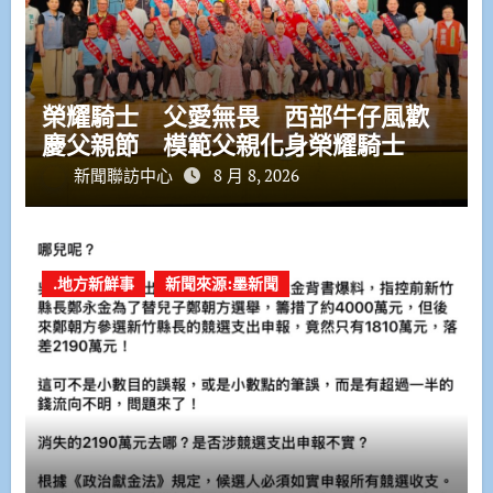
榮耀騎士 父愛無畏 西部牛仔風歡
慶父親節 模範父親化身榮耀騎士
新聞聯訪中心
8 月 8, 2026
.地方新鮮事
新聞來源:墨新聞