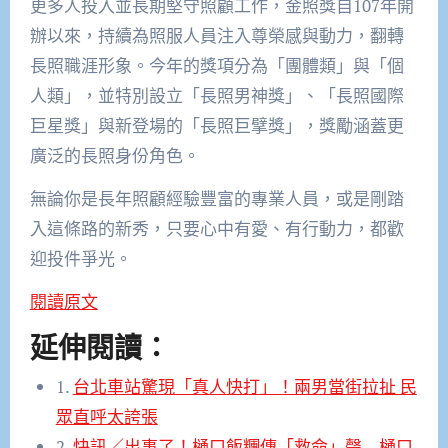
更多人投入並長期堅守照顧工作，金照獎自107年開
辦以來，持續為照服人員注入尊榮感與動力，翻轉
長照職涯形象。今年的獎項分為「團體類」與「個
人類」，並特別設立「長照男神獎」、「長照國際
巨星獎」與新登場的「長照巨擘獎」，獎勵涵蓋更
廣泛的長照身份角色。
無論你是長年照顧經驗豐富的專業人員，或是剛踏
入這條路的新秀，只要心中有愛、有行動力，都歡
迎投件爭光。
閱讀原文
延伸閱讀：
1.
台北車站驚現「真人快打」！兩男當街拉扯 民
眾直呼太誇張
2.
快訊／出事了！樋口飯糰傳「救命」聲 樋口