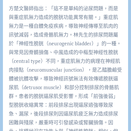
方楚文醫師指出：「這不是單純的泌尿問題，而是
與重症肌無力造成的膀胱功能異常有關。」重症肌
無力是一種自體免疫疾病，導致神經傳導至肌肉的
訊號減弱，造成骨骼肌無力。林先生的排尿問題屬
於「神經性膀胱（neurogenic bladder）」的一種。
與常見因脊髓損傷、中風造成的中樞型神經性膀胱
（central type）不同，重症肌無力的病理在神經肌
肉接點（neuromuscular junction），是乙醯膽鹼受
體被抗體攻擊，導致神經訊號無法有效傳遞膀胱逼
尿肌（detrusor muscle）和部分控制排尿的骨骼肌
群。患者的膀胱逼尿肌受影響，形成「前強後弱」
型膀胱收縮異常：前段排尿出現逼尿過強導致尿
急、漏尿，後段排尿則因逼尿肌疲乏無力造成排尿
困難與殘尿，嚴重時可引發感染或腎臟損傷。因