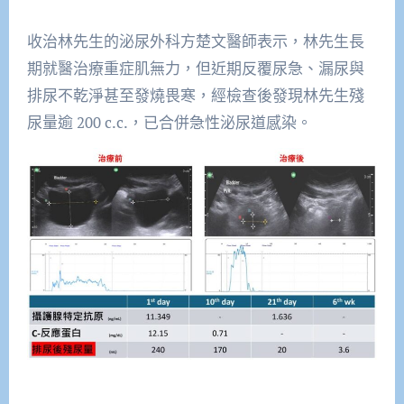
收治林先生的泌尿外科方楚文醫師表示，林先生長
期就醫治療重症肌無力，但近期反覆尿急、漏尿與
排尿不乾淨甚至發燒畏寒，經檢查後發現林先生殘
尿量逾 200 c.c.，已合併急性泌尿道感染。