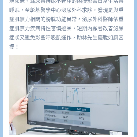
現尿急、漏尿與排尿不乾淨的困擾影響日常生活與
睡眠，至彰基醫學中心泌尿外科求診，發現是與重
症肌無力相關的膀胱功能異常。泌尿外科醫師依重
症肌無力疾病特性審慎選藥，短期內顯著改善泌尿
症狀又避免影響呼吸肌運作，助林先生擺脫如廁困
擾！