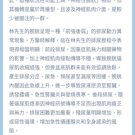
此，這種狀況在功能上與「神經性膀胱」相似，但
其機轉是屬於周邊型、且波及神經肌肉介面，是較
少被關注的一群。
林先生的膀胱呈現一種「前強後弱」的排尿動力異
常現象，方醫師解釋，這在林先生的排尿歷程中表
現得相當明顯：前段排尿，因重症肌無力相關藥物
的影響，加上神經肌肉接點傳導不穩，導致膀胱逼
尿肌收縮過強，但骨盆底肌群未能有效協調放鬆，
產生排尿分岔、尿急、頻尿甚至漏尿等困擾。膀胱
內壓因此急遽上升，進一步導致尿液逆流至腎臟，
誘發腰痛、急性腎臟炎與發燒畏寒。 後段排尿，隨
著逼尿肌逐漸因神經訊號傳導不足而出現肌肉疲乏
與無力，排尿困難更加嚴重，殘尿量明顯增加，形
成惡性循環，增加急性攝護腺炎和全身感染的風
險。