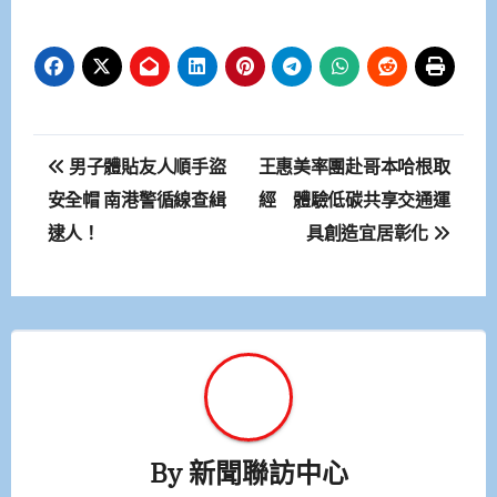
文
男子體貼友人順手盜
王惠美率團赴哥本哈根取
章
安全帽 南港警循線查緝
經 體驗低碳共享交通運
逮人！
具創造宜居彰化
導
覽
By
新聞聯訪中心