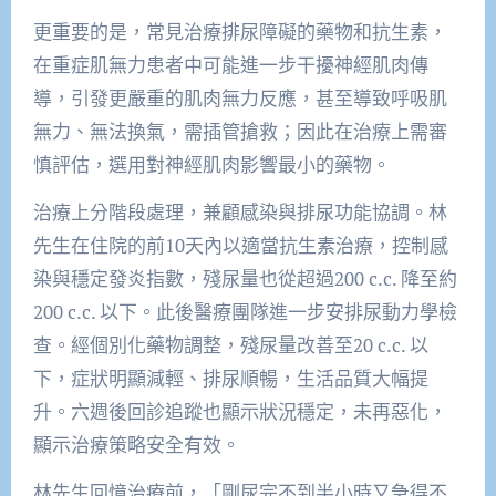
更重要的是，常見治療排尿障礙的藥物和抗生素，
在重症肌無力患者中可能進一步干擾神經肌肉傳
導，引發更嚴重的肌肉無力反應，甚至導致呼吸肌
無力、無法換氣，需插管搶救；因此在治療上需審
慎評估，選用對神經肌肉影響最小的藥物。
治療上分階段處理，兼顧感染與排尿功能協調。林
先生在住院的前10天內以適當抗生素治療，控制感
染與穩定發炎指數，殘尿量也從超過200 c.c. 降至約
200 c.c. 以下。此後醫療團隊進一步安排尿動力學檢
查。經個別化藥物調整，殘尿量改善至20 c.c. 以
下，症狀明顯減輕、排尿順暢，生活品質大幅提
升。六週後回診追蹤也顯示狀況穩定，未再惡化，
顯示治療策略安全有效。
林先生回憶治療前，「剛尿完不到半小時又急得不