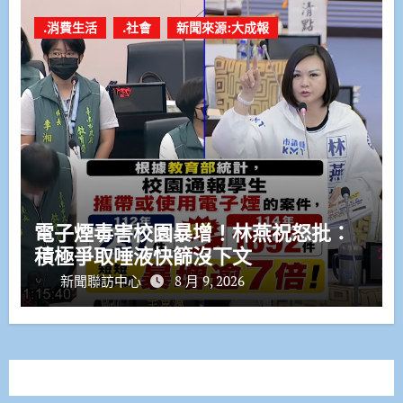
.消費生活
.社會
新聞來源:大成報
電子煙毒害校園暴增！林燕祝怒批：
積極爭取唾液快篩沒下文
新聞聯訪中心
8 月 9, 2026