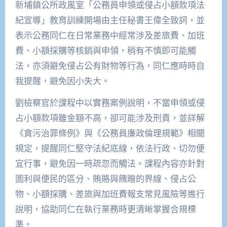
新埔鎮公所政風室「公務員申領或侵占小額款項法
紀宣導」教育訓練開場由主任秘書王偉全致詞，並
表示公務同仁在日常業務中經常涉及差旅費、加班
費、小額採購等核銷與申領，稍有不慎即可能觸
法，亦須避免侵占公有財物等行為，同仁應時時自
我提醒，避免因小失大。
劉檢察官於課程中以實務案例說明，不當申領或侵
占小額款項雖金額不高，卻可能涉及刑責，並詳解
《貪污治罪條例》與《公務員廉政倫理規範》相關
規定，提醒同仁堅守法紀底線，依法行政、切勿便
宜行事，避免因一時疏忽而觸法。課程內容亦針對
圖利與便民的區分、賄賂與餽贈的界線、侵占公
物、小額採購、差旅與加班費報支常見風險等進行
說明，協助同仁在執行業務時更清晰掌握合規標
準。