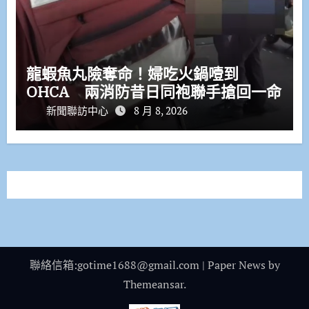
龍蝦魚丸險奪命！婦吃火鍋噎到
OHCA 兩消防昔日同袍聯手搶回一命
新聞聯訪中心
8 月 8, 2026
聯絡信箱:gotime1688@gmail.com
|
Paper News
by
Themeansar
.