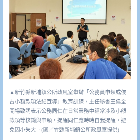
▲新竹縣新埔鎮公所政風室舉辦「公務員申領或侵
占小額款項法紀宣導」教育訓練，主任秘書王偉全
開場致詞表示公務同仁在日常業務中經常涉及小額
款項等核銷與申領，提醒同仁應時時自我提醒，避
免因小失大。(圖／竹縣新埔鎮公所政風室提供)