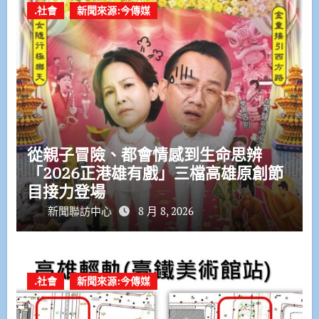
.社會
新聞來源:今傳媒
從親子冒險、都會情感到生命思辨
「2026正港雄有戲」三檔高雄原創節
目接力登場
新聞聯訪中心
8 月 8, 2026
.社會
新聞來源:今傳媒