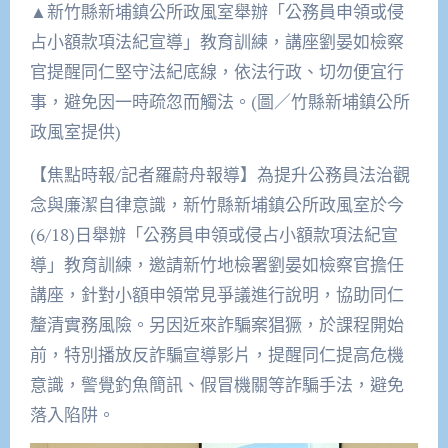
▲新竹縣新埔鎮公所政風室舉辦「公務員申領或侵
占小額款項法紀宣導」教育訓練，講座劉晏如檢察
官提醒同仁堅守法紀底線，依法行政、切勿便宜行
事，避免因一時疏忽而觸法。(圖／竹縣新埔鎮公所
政風室提供)
【焦點時報/記者羅蔚舟報導】為提升公務員法治觀
念與廉潔自律意識，新竹縣新埔鎮公所政風室於今
(6/18)日舉辦「公務員申領或侵占小額款項法紀宣
導」教育訓練，邀請新竹地檢署劉晏如檢察官擔任
講座，針對小額申領常見爭議進行說明，協助同仁
釐清實務風險。另因近來詐騙案猖獗，於課程開始
前，特別播放反詐騙宣導影片，提醒同仁提高危機
意識，警覺釣魚簡訊、假冒機關等詐騙手法，避免
落入陷阱。