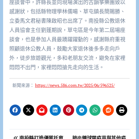
座談會中，許縣長並向現場演出的古韻箏樂團致以
感謝狀，包括縣物理學林儒暘、草屯鎮長簡賜勝、
立委馬文君秘書陳啟昭也出席了。南投縣公教退休
人員協會主任劉蓬期說，草屯區是今年第二屆場座
談會，也是參加人員最踴躍躍動的，感謝縣府重視
照顧退休公教人員，鼓勵大家退休後多多走向戶
外，徒步旅遊觀光，多和老朋友交流，避免在家裡
悶悶不出門，家裡悶悶搶先走向的生活。
新聞來源：
https://news.586.com.tw/2025/06/596525/
文
南投縣打造優質托育
肺炎鏈球菌疫苗與其他疫