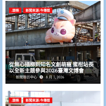
.頭條
新聞來源:今傳媒
從無心插柳到知名文創萌寵 蜜柑站長
以全新主題參與2026臺灣文博會
新聞聯訪中心
8 月 7, 2026
.頭條
新聞來源:今傳媒