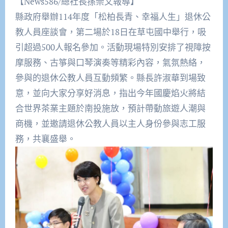
【News586/總社長孫崇文報導】
縣政府舉辦114年度「松柏長青、幸福人生」退休公
教人員座談會，第二場於18日在草屯國中舉行，吸
引超過500人報名參加。活動現場特別安排了視障按
摩服務、古箏與口琴演奏等精彩內容，氣氛熱絡，
參與的退休公教人員互動頻繁。縣長許淑華到場致
意，並向大家分享好消息，指出今年國慶焰火將結
合世界茶業主題於南投施放，預計帶動旅遊人潮與
商機，並邀請退休公教人員以主人身份參與志工服
務，共襄盛舉。