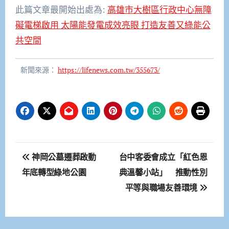
此篇文章最開始出處為:
高雄市大樹區行政中心無障
礙電梯啟用 太陽能發電成效亮眼 打造友善又綠能公
共空間
新聞來源：
https://lifenews.com.tw/355673/
文
神岡公墓遷葬啟動
台中客委會成立「紅色恩
章
年底轉型綠地公園
典溫馨小站」 推動性別
平等與職場友善環境
導
覽