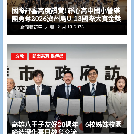
國際評審高度讚賞! 靜心高中國小管樂
團勇奪2026濟州島U-13國際大賽金獎
新聞聯訪中心
8 月 10, 2026
.文教
新聞來源:點傳媒
高雄八王子友好20週年 6校姊妹校園
締結深化臺日教育交流