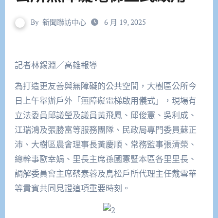
By
新聞聯訪中心
6 月 19, 2025
記者林錫淵／高雄報導
為打造更友善與無障礙的公共空間，大樹區公所今
日上午舉辦戶外「無障礙電梯啟用儀式」，現場有
立法委員邱議瑩及議員黃飛鳳、邱俊憲、吳利成、
江瑞鴻及張勝富等服務團隊、民政局專門委員蘇正
沛、大樹區農會理事長黃慶順、常務監事張清榮、
總幹事歐幸娟、里長主席孫國憲暨本區各里里長、
調解委員會主席蔡素蓉及鳥松戶所代理主任戴雪華
等貴賓共同見證這項重要時刻。