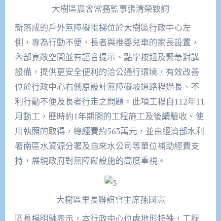
大樹區農會常務監事張清榮致詞
新落成的戶外無障礙電梯位於大樹區行政中心左
側，專為行動不便、長者與推嬰兒車的家長設置，
內部寛敞空間並有語音提示、點字按鈕及緊急對講
設備，提供更安全便利的洽公通行環境，有效改善
位於行政中心右側原設計無障礙坡道路程過長、不
利行動不便及長者行走之問題。此項工程自112年11
月動工，歷時約1年期間的工程施工及後續驗收、使
用執照的取得，總經費約563萬元，並由經濟部水利
署南區水資源分署及自來水公司等單位補助經費支
持，展現政府對無障礙設施的高度重視。
大樹區里長聯誼會主席孫國憲
區長楊明融表示，本行政中心位處地形特殊，工程