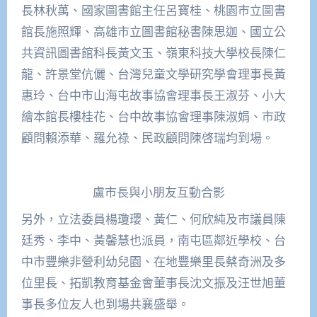
長林秋萬、國家圖書館主任呂寶桂、桃園市立圖書
館長施照輝、高雄市立圖書館秘書陳思迦、國立公
共資訊圖書館科長黃文玉、嶺東科技大學校長陳仁
龍、許景堂伉儷、台灣兒童文學研究學會理事長黃
惠玲、台中市山海屯故事協會理事長王淑芬、小大
繪本館長樓桂花、台中故事協會理事陳淑娟、市政
顧問賴添華、羅允祿、民政顧問陳啓瑞均到場。
盧市長與小朋友互動合影
另外，立法委員楊瓊瓔、黃仁、何欣純及市議員陳
廷秀、李中、黃馨慧也派員，南屯區鄰近學校、台
中市豐樂非營利幼兒園、在地豐樂里長蔡奇洲及多
位里長、拓凱教育基金會董事長沈文振及汪世旭董
事長多位友人也到場共襄盛舉。