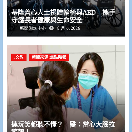
基隆善心人士捐贈輪椅與AED 攜手
守護長者健康與生命安全
新聞聯訪中心
8 月 6, 2026
.文教
新聞來源:焦點時報
連玩笑都聽不懂？ 醫：當心大腦拉
警報！