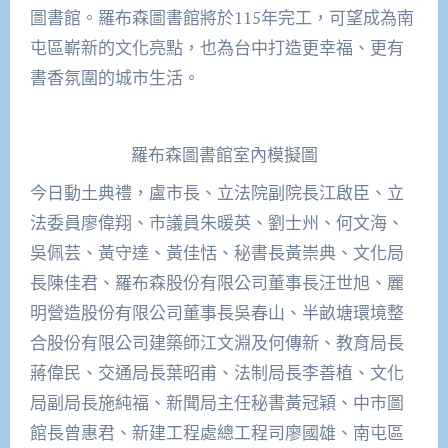
圖書館。羅布森圖書館將於115年完工，可望成為南
屯區嶄新的文化亮點，也為台中打造更幸福、更有
書香氛圍的城市生活。
羅布森圖書館室內模擬圖
今日動土典禮，盧市長、立法院副院長江啟臣、立
法委員廖偉翔、市議員朱暖英、劉士州、何文海、
吳佩芸、黃守達、黃佳恬、秘書長黃崇典、文化局
長陳佳君、羅布森股份有限公司董事長汪世旭、麗
明營造股份有限公司董事長吳春山、半畝塘環境整
合股份有限公司建築師江文淵及何傳新、教育局長
蔣偉民、交通局長葉昭甫、法制局長李善植、文化
局副局長施純福、新聞局主任秘書黃冠穎、中市圖
館長曾惠君、新建工程處總工程司廖國雄、南屯區