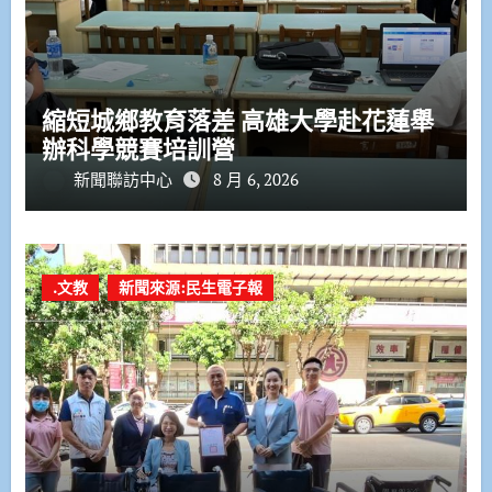
縮短城鄉教育落差 高雄大學赴花蓮舉
辦科學競賽培訓營
新聞聯訪中心
8 月 6, 2026
.文教
新聞來源:民生電子報