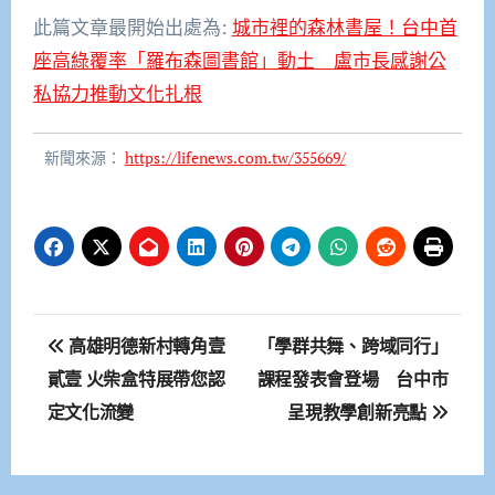
此篇文章最開始出處為:
城市裡的森林書屋！台中首
座高綠覆率「羅布森圖書館」動土 盧市長感謝公
私協力推動文化扎根
新聞來源：
https://lifenews.com.tw/355669/
文
高雄明德新村轉角壹
「學群共舞、跨域同行」
章
貳壹 火柴盒特展帶您認
課程發表會登場 台中市
定文化流變
呈現教學創新亮點
導
覽