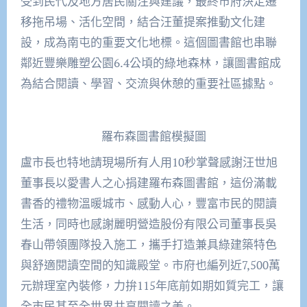
受到民代及地方居民關注與建議，最終市府決定遷
移拖吊場、活化空間，結合汪董提案推動文化建
設，成為南屯的重要文化地標。這個圖書館也串聯
鄰近豐樂雕塑公園6.4公頃的綠地森林，讓圖書館成
為結合閱讀、學習、交流與休憩的重要社區據點。
羅布森圖書館模擬圖
盧市長也特地請現場所有人用10秒掌聲感謝汪世旭
董事長以愛書人之心捐建羅布森圖書館，這份滿載
書香的禮物溫暖城市、感動人心，豐富市民的閱讀
生活，同時也感謝麗明營造股份有限公司董事長吳
春山帶領團隊投入施工，攜手打造兼具綠建築特色
與舒適閱讀空間的知識殿堂。市府也編列近7,500萬
元辦理室內裝修，力拚115年底前如期如質完工，讓
全市民甚至全世界共享閱讀之美。