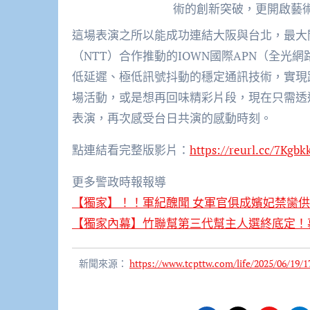
術的創新突破，更開啟藝
這場表演之所以能成功連結大阪與台北，最大
（NTT）合作推動的IOWN國際APN（全光
低延遲、極低訊號抖動的穩定通訊技術，實現跨
場活動，或是想再回味精彩片段，現在只需透
表演，再次感受台日共演的感動時刻。
點連結看完整版影片：
https://reurl.cc/7Kgbk
更多警政時報報導
【獨家】！！軍紀醜聞 女軍官俱成嬪妃禁臠供
【獨家內幕】竹聯幫第三代幫主人選終底定！
新聞來源：
https://www.tcpttw.com/life/2025/06/19/1