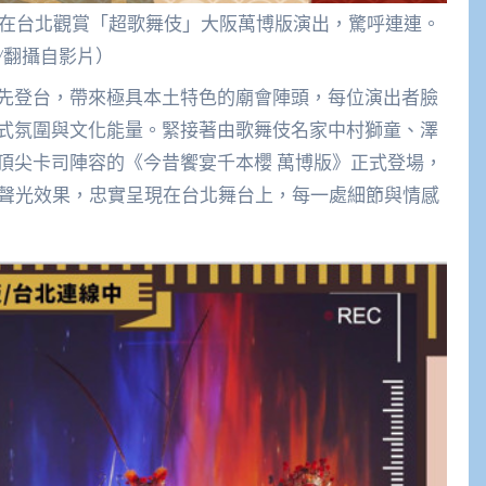
娜(右)在台北觀賞「超歌舞伎」大阪萬博版演出，驚呼連連。
/翻攝自影片）
先登台，帶來極具本土特色的廟會陣頭，每位演出者臉
式氛圍與文化能量。緊接著由歌舞伎名家中村獅童、澤
頂尖卡司陣容的《今昔饗宴千本櫻 萬博版》正式登場，
璨聲光效果，忠實呈現在台北舞台上，每一處細節與情感