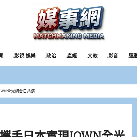
聞
.影視.娛樂
.政治
.產經
.文教
.影音
.運
OWN全光網台日共演
攜手日本實現IOWN全光