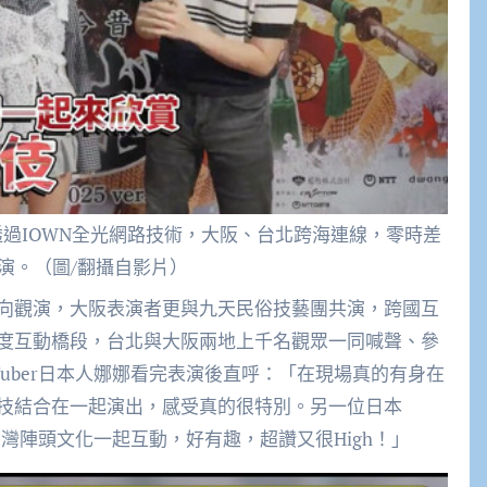
過IOWN全光網路技術，大阪、台北跨海連線，零時差
演。（圖/翻攝自影片）
向觀演，大阪表演者更與九天民俗技藝團共演，跨國互
度互動橋段，台北與大阪兩地上千名觀眾一同喊聲、參
Tuber日本人娜娜看完表演後直呼：「在現場真的有身在
技結合在一起演出，感受真的很特別。另一位日本
與台灣陣頭文化一起互動，好有趣，超讚又很High！」