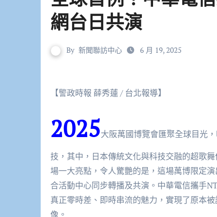
網台日共演
By
新聞聯訪中心
6 月 19, 2025
【警政時報 薛秀蓮 / 台北報導】
2025
大阪萬國博覽會匯聚全球目光，
技，其中，日本傳統文化與科技交融的超歌舞伎Po
場一大亮點，令人驚艷的是，這場萬博限定演
合活動中心同步轉播及共演。中華電信攜手NT
真正零時差、即時串流的魅力，實現了原本被
像。