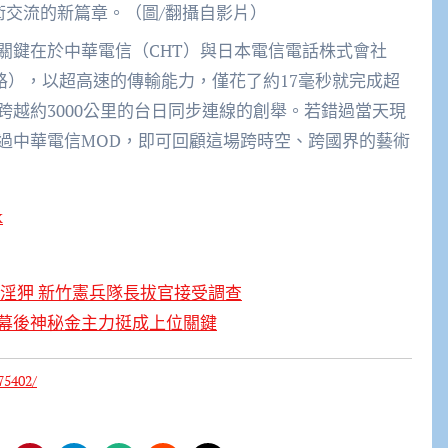
術交流的新篇章。（圖/翻攝自影片）
關鍵在於中華電信（CHT）與日本電信電話株式會社
網路），以超高速的傳輸能力，僅花了約17毫秒就完成超
越約3000公里的台日同步連線的創舉。若錯過當天現
過中華電信MOD，即可回顧這場跨時空、跨國界的藝術
k
淫狎 新竹憲兵隊長拔官接受調查
幕後神秘金主力挺成上位關鍵
75402/