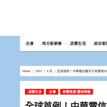
Skip
to
content
.社會
.地方新鮮事
.消費生活
.綜合新
Home
2025
6 月
全球首例！中華電信攜手日本實現I
.消費生活
.社會
新聞來源:警政時報
全球首例！中華電信