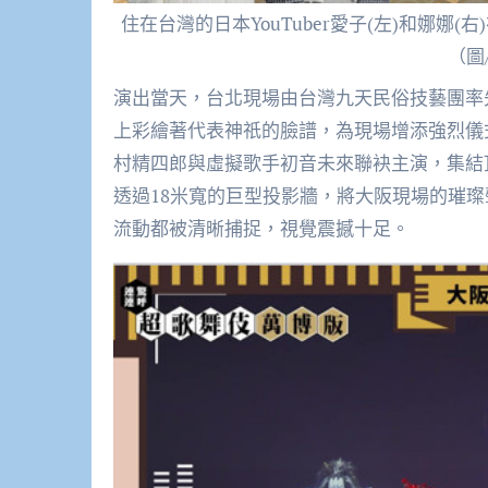
住在台灣的日本YouTuber愛子(左)和娜
（圖
演出當天，台北現場由台灣九天民俗技藝團率
上彩繪著代表神祇的臉譜，為現場增添強烈儀
村精四郎與虛擬歌手初音未來聯袂主演，集結
透過18米寬的巨型投影牆，將大阪現場的璀
流動都被清晰捕捉，視覺震撼十足。