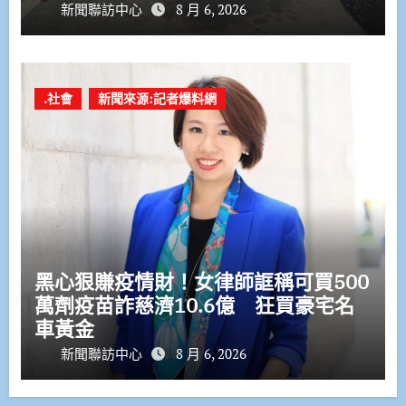
新聞聯訪中心
8 月 6, 2026
.社會
新聞來源:記者爆料網
黑心狠賺疫情財！女律師誆稱可買500
萬劑疫苗詐慈濟10.6億 狂買豪宅名
車黃金
新聞聯訪中心
8 月 6, 2026