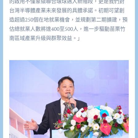
的啟用不僅象徵聯合環球邁入新階段，更是我們對
台灣半導體產業未來發展的具體承諾。初期可望創
造超過250個在地就業機會，並規劃第二期擴建，預
估總就業人數將達400至500人，進一步驅動苗栗竹
南區域產業升級與群聚效益。」