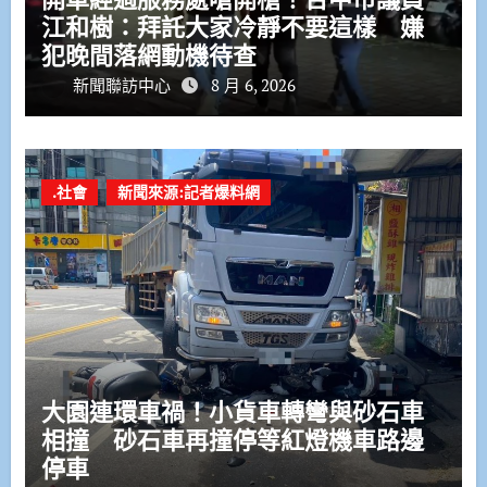
江和樹：拜託大家冷靜不要這樣 嫌
犯晚間落網動機待查
新聞聯訪中心
8 月 6, 2026
.社會
新聞來源:記者爆料網
大園連環車禍！小貨車轉彎與砂石車
相撞 砂石車再撞停等紅燈機車路邊
停車