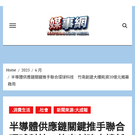
Skip
to
content
Home
2025
6 月
半導體供應鏈關鍵推手聯合環球科技 竹南創建大樓耗資20億元揭幕
啟用
.消費生活
.社會
新聞來源:大成報
半導體供應鏈關鍵推手聯合