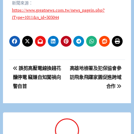
新聞來源：
https://www.greatnews.com.tw/news_pagein.php?
iType=1011&n_id=303044
文
誤剪高壓電線換錢花
高雄地檢署及犯保協會參
章
釀停電 竊嫌自知闖禍向
訪飛象飛躍家園促進跨域
警自首
合作
導
覽