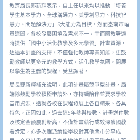
教育局長鄭新輝表示，自上任以來均以推動「培養
學生基本學力、全球溝通力、美學創思力、科技智
慧力、問題解決力」5大能力為目標，然而臺南市幅
員遼闊，各校發展困境及需求不一，幸而國教署適
時提供「國中小活化教學及多元學習」計畫資源，
透過本計畫的支持，不僅強化教師專業知能，更鼓
勵教師以更多元的教學方式，活化教學氛圍，開展
以學生為主體的課程，受益顯著。
局長鄭新輝補充說明，此項計畫屬競爭型計畫，局
端除鼓勵學校積極申請外，亦持續陪伴並要求學校
善用資源，造就各校在課程發展上各自精采、各具
特色。正因如此，過去這5年參與校數、計畫送件數
及核定金額屢創新高，不僅計畫執行成效深獲國教
署肯定，亦多次選派績優學校對其他縣市分享成