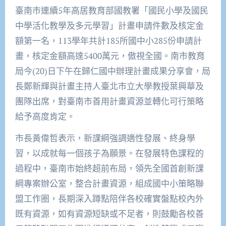
臺南市連續5年高居教育部國教署「國民小學及國民
中學活化教學及多元學習」計畫申請件數及核定金
額第一名，113學年共計185所國中小285份申請計
畫，核定金額高達5400萬元，傲視全國。南市教育
局今(20)日下午在歸仁國中辦理計畫成果分享會，局
長鄭新輝與計畫主持人臺北市立大學教授葉興華及
團隊出席，對臺南市善用計畫資源並轉化可行策略
給予高度肯定。
市長黃偉哲表示，新課綱強調適性發展、終身學
習，以成就每一個孩子為願景。在發展特色課程的
過程中，臺南市始終超前布局，領先全國首創新課
綱專案辦公室，整合計畫資源，組成國中小策略聯
盟工作圈，長期深入蹲點陪伴各校確實盤點校內外
既有資源，如有資源短缺或不足者，則鼓勵各校善