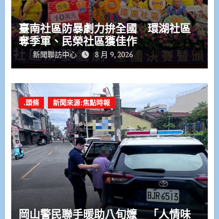
臺南社區防暴劇力拚全國 環湖社區
奪季軍、民榮社區獲佳作
新聞聯訪中心
8 月 9, 2026
.頭條
新聞來源:焦點時報
岡山警民聯手暖助八旬嬤 「人情味