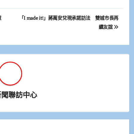
意
「I made it!」蔣萬安兌現承諾訪法 雙城市長再
續友誼
新聞聯訪中心