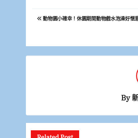
文
動物園小確幸！休園期間動物戲水泡澡好愜
章
導
覽
By
Related Post