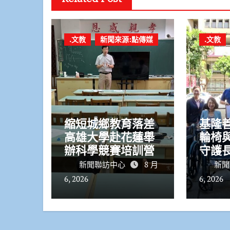
.文教
新聞來源:點傳媒
.文教
縮短城鄉教育落差
基隆
高雄大學赴花蓮舉
輪椅與
辦科學競賽培訓營
守護
命安
新聞聯訪中心
8 月
新聞
6, 2026
6, 2026