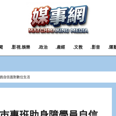
聞
.影視.娛樂
.政治
.產經
.文教
.影音
.運
員自信面對數位生活
市專班助身障學員自信