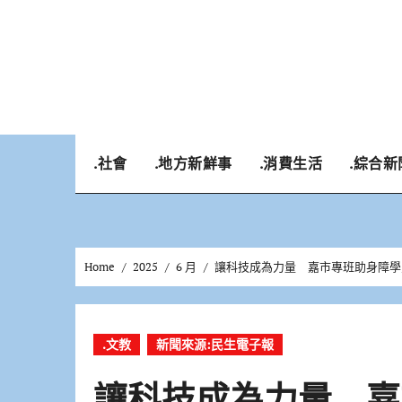
Skip
to
content
.社會
.地方新鮮事
.消費生活
.綜合新
Home
2025
6 月
讓科技成為力量 嘉市專班助身障學
.文教
新聞來源:民生電子報
讓科技成為力量 嘉