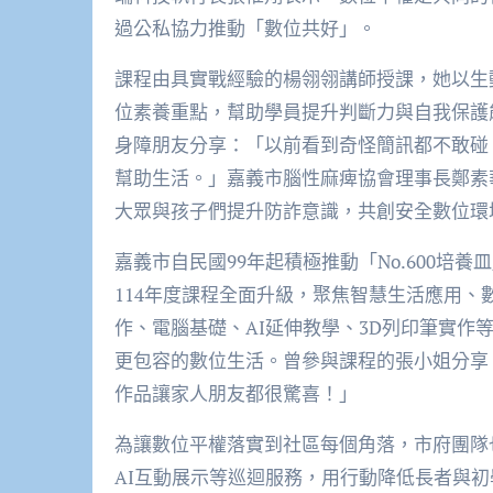
過公私協力推動「數位共好」。
課程由具實戰經驗的楊翎翎講師授課，她以生
位素養重點，幫助學員提升判斷力與自我保護
身障朋友分享：「以前看到奇怪簡訊都不敢碰
幫助生活。」嘉義市腦性麻痺協會理事長鄭素
大眾與孩子們提升防詐意識，共創安全數位環
嘉義市自民國99年起積極推動「No.600
114年度課程全面升級，聚焦智慧生活應用、
作、電腦基礎、AI延伸教學、3D列印筆實作
更包容的數位生活。曾參與課程的張小姐分享
作品讓家人朋友都很驚喜！」
為讓數位平權落實到社區每個角落，市府團隊也
AI互動展示等巡迴服務，用行動降低長者與