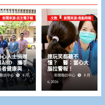
新聞來源:民生電子報
.文教
新聞來源:焦點時報
善心人士捐贈
連玩笑都聽不
AED 攜手
懂？ 醫：當心大
長者健康與生
腦拉警報！
全
聯訪中心
8 月
新聞聯訪中心
8 月
6, 2026