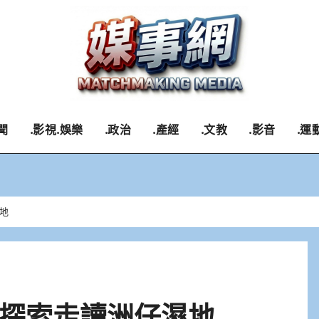
聞
.影視.娛樂
.政治
.產經
.文教
.影音
.運
地
探索走讀洲仔濕地