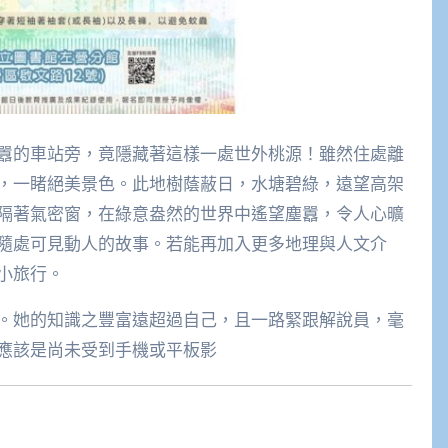
囂的車站旁，竟隱藏著這樣一處世外桃源！雖然住處離
，一睹絕美景色。此地樹蔭蔽日，水塘碧綠，遠望高架
隔著氣密窗，在綠意盎然的世界中遙望塵囂，令人心曠
隨處可見動人的故事。若能再加入更多地理與人文介
小旅行。
。她的知識之豐富遠超過自己，且一路緊跟解說員，毫
應該是尚未受到手機或平板影