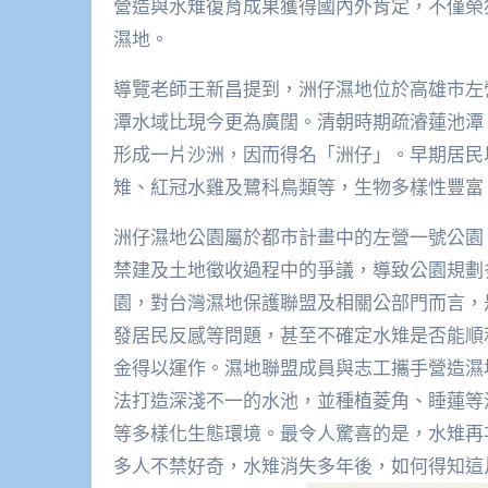
營造與水雉復育成果獲得國內外肯定，不僅榮獲
濕地。
導覽老師王新昌提到，洲仔濕地位於高雄市左
潭水域比現今更為廣闊。清朝時期疏濬蓮池潭
形成一片沙洲，因而得名「洲仔」。早期居民
雉、紅冠水雞及鷺科鳥類等，生物多樣性豐富
洲仔濕地公園屬於都市計畫中的左營一號公園
禁建及土地徵收過程中的爭議，導致公園規劃
園，對台灣濕地保護聯盟及相關公部門而言，
發居民反感等問題，甚至不確定水雉是否能順
金得以運作。濕地聯盟成員與志工攜手營造濕
法打造深淺不一的水池，並種植菱角、睡蓮等
等多樣化生態環境。最令人驚喜的是，水雉再
多人不禁好奇，水雉消失多年後，如何得知這