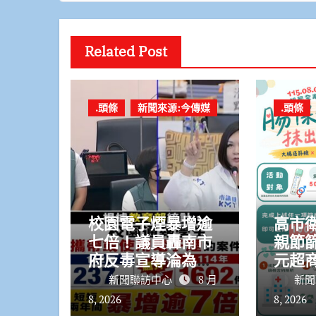
Related Post
.頭條
新聞來源:今傳媒
.頭條
校園電子煙暴增逾
高市
七倍！議員轟南市
親節
府反毒宣導淪為紙
元超商
上談兵
媽一
新聞聯訪中心
8 月
新聞
8, 2026
8, 2026