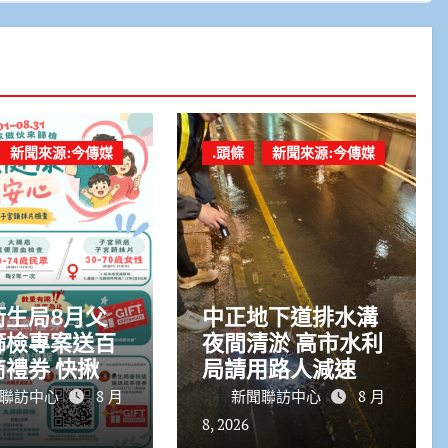
新聞來源:今傳媒
.頭條
新聞來源:今傳媒
衛生局8月父
中正地下道排水溝
篩檢專案送百
夜間清淤 高市水利
禮券 快揪爸
局請用路人減速慢
起來
行
聯訪中心
8 月
新聞聯訪中心
8 月
8, 2026