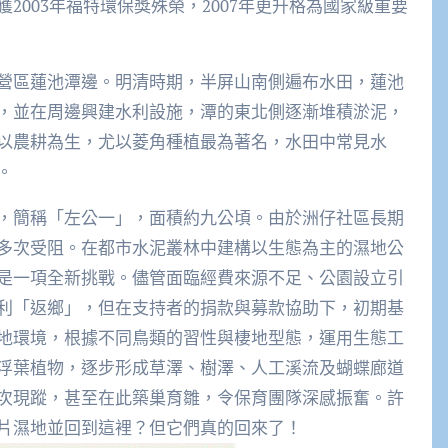
2003年福特環保獎殊榮，2007年更升格為國家級重要
營區蓮池潭邊。明清時期，半屏山南側遍布水田，蓮池
，並在周邊興建水利設施，潭的東北側逐漸堆積淤泥，
以農耕為生，尤以菱角種植最為著名，水田中常見水
。
，簡稱「左公一」，面積約九公頃。由於洲仔社區長期
多次受阻。在都市水泥叢林中建構以生態為主的濕地公
是一項全新挑戰。儘管面臨經費來源不足、公園設立引
利「返鄉」，但在支持者的捐款與募款協助下，初期基
地環境，根據不同鳥類的習性與棲地型態，運用生態工
浮葉植物，逐步形成草澤、樹澤、人工溪流及蝴蝶廊道
次現蹤，甚至在此築巢育雛，令保育團隊深感振奮。許
片濕地並回到這裡？但它們真的回來了！