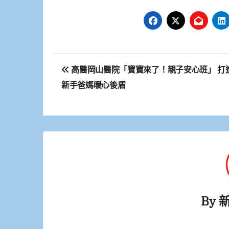
文
高醫岡山醫院「寶寶來了！親子安心班」 打
章
新手爸媽暖心後盾
導
覽
By