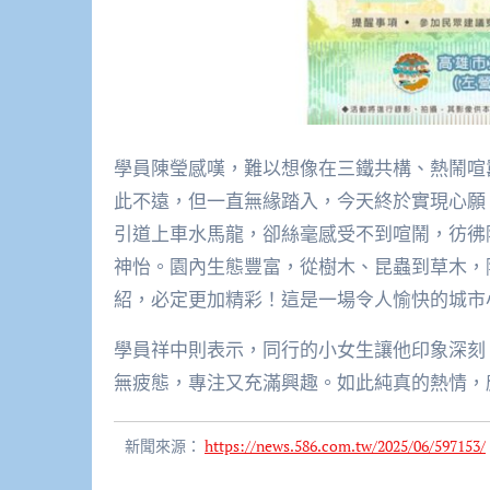
學員陳瑩感嘆，難以想像在三鐵共構、熱鬧喧
此不遠，但一直無緣踏入，今天終於實現心願
引道上車水馬龍，卻絲毫感受不到喧鬧，彷彿
神怡。園內生態豐富，從樹木、昆蟲到草木，
紹，必定更加精彩！這是一場令人愉快的城市
學員祥中則表示，同行的小女生讓他印象深刻
無疲態，專注又充滿興趣。如此純真的熱情，
新聞來源：
https://news.586.com.tw/2025/06/597153/