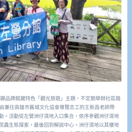
館為突顯品牌館藏特色「觀光旅遊」主題，不定期舉辦社區踏
，由兼任高雄市舊城文化協會導覽志工的王新昌老師帶
動。活動從左營洲仔濕地入口集合，依序參觀洲仔濕地
昆蟲生態探索，最後回到解說中心。洲仔濕地以其棲地