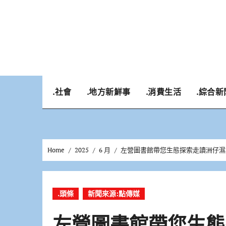
Skip
to
content
.社會
.地方新鮮事
.消費生活
.綜合新
Home
2025
6 月
左營圖書館帶您生態探索走讀洲仔濕
.頭條
新聞來源:點傳媒
左營圖書館帶您生態