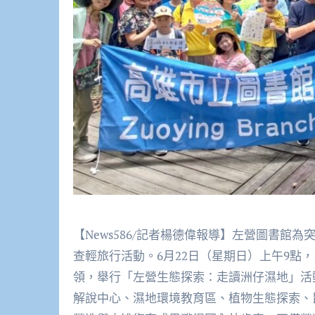
【News586/記者楊德偉報導】左營圖書
查輕旅行活動。6月22日（星期日）上午9點
領，舉行「左營生態探索：走讀洲仔濕地」活
解說中心、濕地環境教育區、植物生態探索、