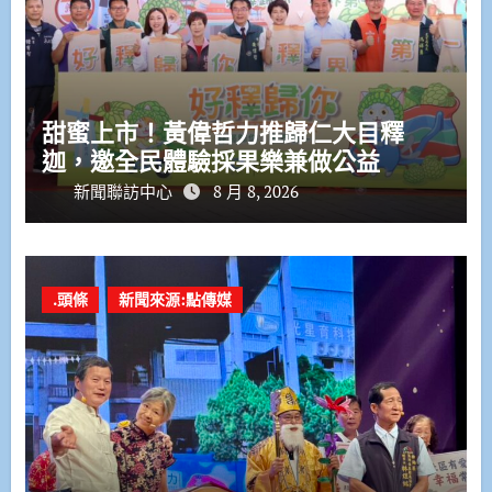
甜蜜上市！黃偉哲力推歸仁大目釋
迦，邀全民體驗採果樂兼做公益
新聞聯訪中心
8 月 8, 2026
.頭條
新聞來源:點傳媒