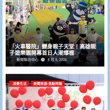
「火車醫院」變身親子天堂！高雄親
子遊樂園開幕首日人潮爆棚
新聞聯訪中心
8 月 8, 2026
.消費生活
新聞來源:焦點時報