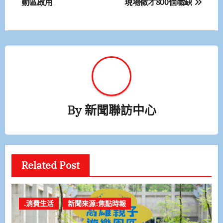
動區啟用
現場徵才800個職缺
導
覽
By
新聞聯訪中心
Related Post
.消費生活
新聞來源:焦點時報