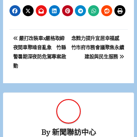
文
嚴打改裝車x嚴格取締
念戮力提升宜居幸福感
章
夜間車聚噪音亂象 竹縣
竹市府市務會議聚焦永續
警暑期深夜防危駕專案啟
建設與民生服務
導
動
覽
By
新聞聯訪中心