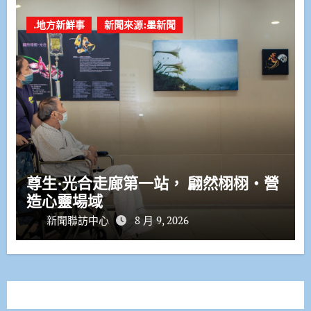
.地方新鮮事
新聞來源:墨新聞
尊生·光合走廊第一站， 翩然栩栩・營
造心靈場域
新聞聯訪中心
8 月 9, 2026