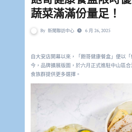
蔬菜滿滿份量足！
By
新聞聯訪中心
6 月 26, 2025
自大安店開幕以來，「飽哥健康餐盒」便以「
今，品牌擴展版圖，於六月正式進駐中山區合
食族群提供更多選擇。