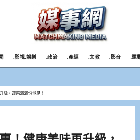
聞
.影視.娛樂
.政治
.產經
.文教
.影音
.運
升級，蔬菜滿滿份量足！
惠！健康美味再升級，