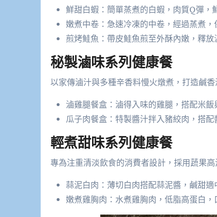
鮮甜白蝦：簡單蒸煮的白蝦，肉質Q彈，
嫩煮中卷：急速冷凍的中卷，經過蒸煮，
煎烤鮭魚：帶皮鮭魚煎至外酥內嫩，釋放
秘製滷味系列健康餐
以家傳滷汁與多種辛香料慢火燉煮，打造鹹香
滷雞腿餐盒：滷得入味的雞腿，搭配米飯
瓜子肉餐盒：特製醬汁拌入豬絞肉，搭配
輕煮甜味系列健康餐
專為注重清淡飲食的消費者設計，採用蔬果高
蒜泥白肉：薄切白肉搭配蒜泥醬，鹹甜適
嫩煮雞胸肉：水煮雞胸肉，低脂高蛋白，