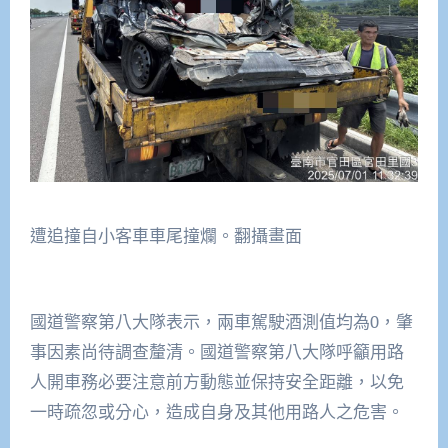
遭追撞自小客車車尾撞爛。翻攝畫面
國道警察第八大隊表示，兩車駕駛酒測值均為0，肇
事因素尚待調查釐清。國道警察第八大隊呼籲用路
人開車務必要注意前方動態並保持安全距離，以免
一時疏忽或分心，造成自身及其他用路人之危害。