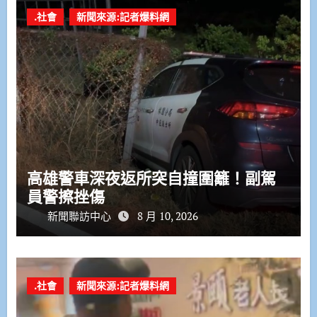
.社會
新聞來源:記者爆料網
高雄警車深夜返所突自撞圍籬！副駕
員警擦挫傷
新聞聯訪中心
8 月 10, 2026
.社會
新聞來源:記者爆料網