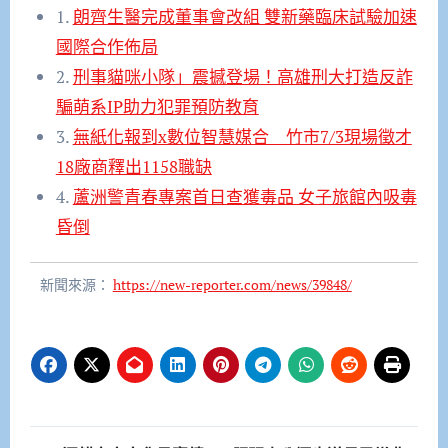
1.
朗齊生醫完成董事會改組 雙新藥臨床試驗加速
國際合作佈局
2.
刑事貓咪小隊」震撼登場！高雄刑大打造反詐
騙萌系IP助力犯罪預防教育
3.
無紙化報到x數位智慧媒合 竹市7/3現場徵才
18廠商釋出1158職缺
4.
蘆洲警青春專案首日查獲毒品 女子旅館內吸毒
昏倒
新聞來源：
https://new-reporter.com/news/39848/
文