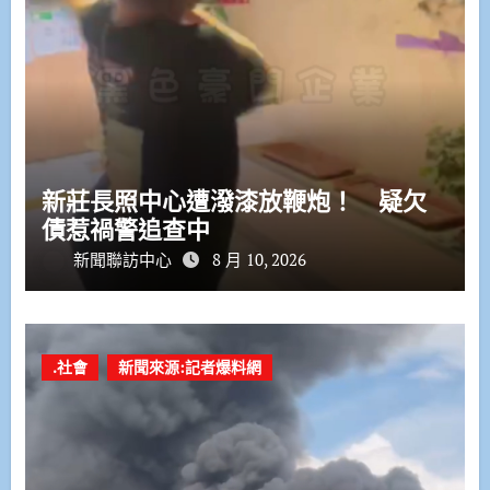
新莊長照中心遭潑漆放鞭炮！ 疑欠
債惹禍警追查中
新聞聯訪中心
8 月 10, 2026
.社會
新聞來源:記者爆料網