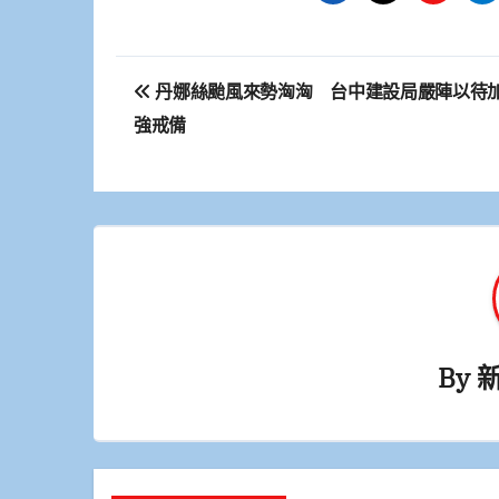
文
丹娜絲颱風來勢洶洶 台中建設局嚴陣以待
章
強戒備
導
覽
By