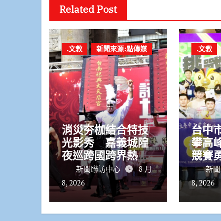
Related Post
.文教
新聞來源:點傳媒
.文教
消災夯枷結合特技
台中
光影秀 嘉義城隍
攀高峰！ 
夜巡跨國跨界熱鬧
競賽勇
登場
牌
新聞聯訪中心
8 月
新聞
8, 2026
8, 2026