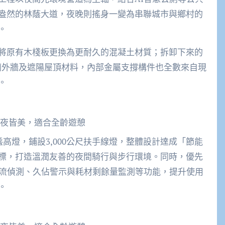
盎然的林蔭大道，夜晚則搖身一變為串聯城市與鄉村的
。
將原有木棧板更換為更耐久的混凝土材質；拆卸下來的
公廁外牆及遮陽屋頂材料，內部金屬支撐構件也全數來自現
。
夜皆美，適合全齡遊憩
高燈，鋪設3,000公尺扶手線燈，整體設計達成「節能
標，打造溫潤友善的夜間騎行與步行環境。同時，優先
人流偵測、久佔警示與耗材剩餘量監測等功能，提升使用
。