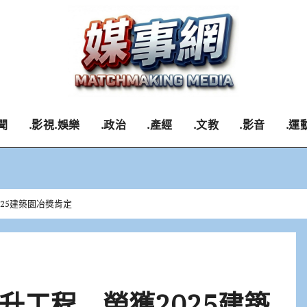
聞
.影視.娛樂
.政治
.產經
.文教
.影音
.運
25建築園冶獎肯定
升工程 榮獲2025建築