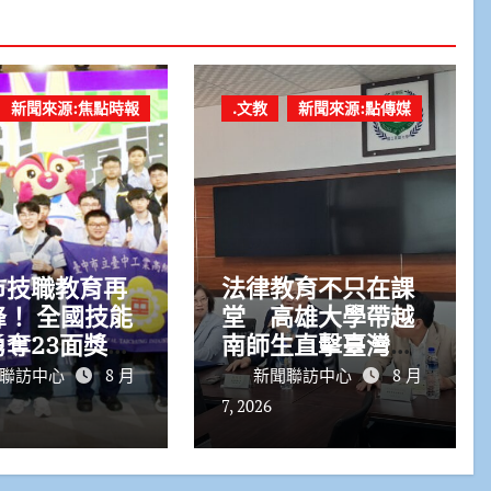
新聞來源:焦點時報
.文教
新聞來源:點傳媒
市技職教育再
法律教育不只在課
全國技能
堂 高雄大學帶越
奪23面獎
南師生直擊臺灣法
治現場
聯訪中心
8 月
新聞聯訪中心
8 月
7, 2026