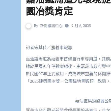
園冶獎肯定
By
新聞聯訪中心
7 月 6, 2025
記者宋其佳／嘉義市報導
嘉油鐵馬道為嘉義市首條自行車專用道，其前身
線於民國91年停駛廢線後，由嘉義市政府與中
於民國97年正式啟用，成為城市重要的休閒綠
「2025建築園冶獎－公園綠地景觀類」殊榮
嘉油鐵馬道設置公
嘉義市政府觀光新聞處處長張婉芬表示，此次