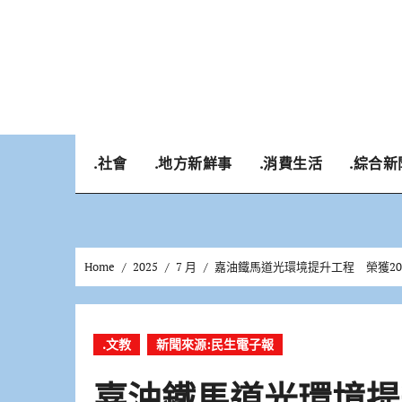
Skip
to
content
.社會
.地方新鮮事
.消費生活
.綜合新
Home
2025
7 月
嘉油鐵馬道光環境提升工程 榮獲20
.文教
新聞來源:民生電子報
嘉油鐵馬道光環境提