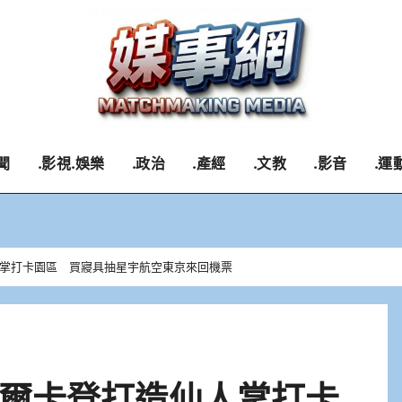
聞
.影視.娛樂
.政治
.產經
.文教
.影音
.運
掌打卡園區 買寢具抽星宇航空東京來回機票
爾卡登打造仙人掌打卡