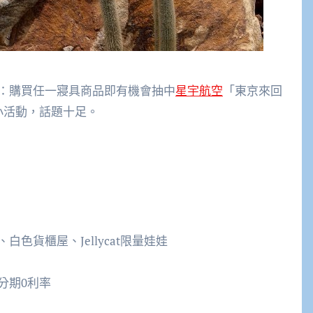
：購買任一寢具商品即有機會抽中
星宇航空
「東京來回
喜小活動，話題十足。
色貨櫃屋、Jellycat限量娃娃
分期0利率