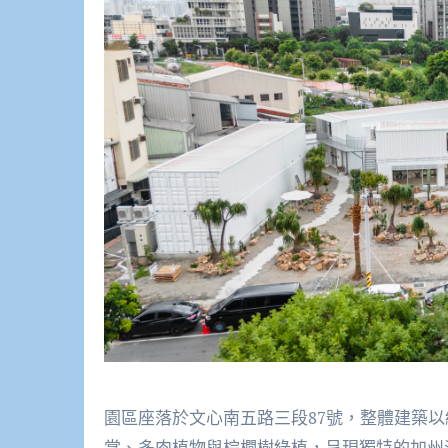
園區座落於文心南五路三段87號，整體建築
掌、多肉植物與棕櫚樹綠植，呈現獨特的加州