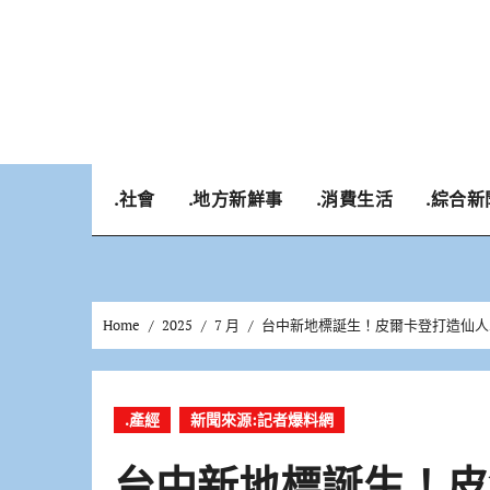
Skip
to
content
.社會
.地方新鮮事
.消費生活
.綜合新
Home
2025
7 月
台中新地標誕生！皮爾卡登打造仙人
.產經
新聞來源:記者爆料網
台中新地標誕生！皮