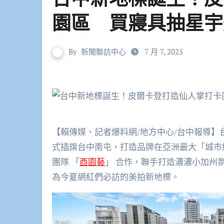
園區 買寢具抽星宇
By
新聞聯訪中心
7 月 7, 2025
【賴傳媒、記者爆料網/地方中心/台中報導】
式插旗台中南屯，打造品牌在亞洲最大「城市
團隊 「
酉園藝
」 合作，聯手打造濃濃小加州氛
為今夏網紅們必訪的美拍新地標。