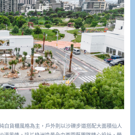
以純白貨櫃風格為主，戶外則以沙礫步道搭配大面積仙人
沙漠風情。這片綠洲造景全由酉園藝團隊精心設計，營