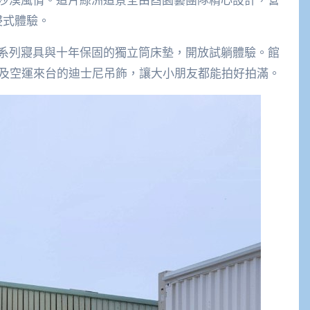
浸式體驗。
系列寢具與十年保固的獨立筒床墊，開放試躺體驗。館
娃娃牆 及空運來台的迪士尼吊飾，讓大小朋友都能拍好拍滿。