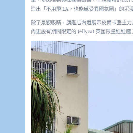
造出「不用飛 LA，也能感受異國氛圍」的沉
除了景觀吸睛，旗艦店內還展示皮爾卡登主力
內更設有期間限定的 Jellycat 英國限量