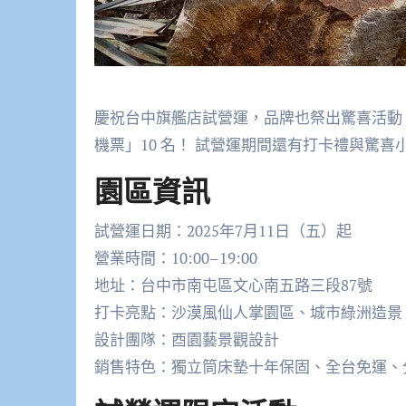
慶祝台中旗艦店試營運，品牌也祭出驚喜活動
機票」10 名！ 試營運期間還有打卡禮與驚
園區資訊
試營運日期：2025年7月11日（五）起
營業時間：10:00–19:00
地址：台中市南屯區文心南五路三段87號
打卡亮點：沙漠風仙人掌園區、城市綠洲造景、白
設計團隊：酉園藝景觀設計
銷售特色：獨立筒床墊十年保固、全台免運、