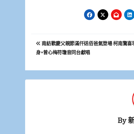
文
南紡歡慶父親節滿仟送佰爸氣登場 柯南驚喜
章
身×曾心梅符瓊音同台獻唱
導
覽
By