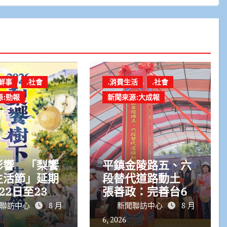
鮮事
.社會
.消費生活
.社會
源:勁報
新聞來源:大成報
影響 「梨饗
平鎮金陵路五、六
生活節」延期
段替代道路動土
22日至23日
張善政：完善台66
聯外路網、紓解地
聯訪中心
8 月
新聞聯訪中心
8 月
方壅塞
6, 2026