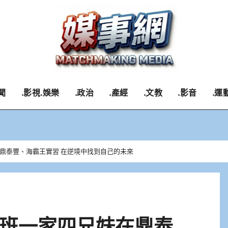
聞
.影視.娛樂
.政治
.產經
.文教
.影音
.運
鼎泰豐、海霸王實習 在逆境中找到自己的未來
班一家四兄妹在鼎泰