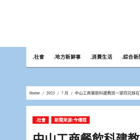
Skip
to
content
.社會
.地方新鮮事
.消費生活
.綜合新
Home
2025
7 月
中山工商餐飲科建教班一家四兄妹在
.社會
新聞來源:今傳媒
中山工商餐飲科建教