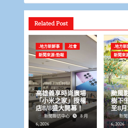
Related Post
.地方新鮮事
.社會
.地方新
新聞來源:勁報
新聞來
高雄義享時尚廣場
颱風
「小米之家」授權
樹下
店8/8盛大開幕！獨
至8月
家三重回饋強勢來
舉行
新聞聯訪中心
8 月
新聞
襲
6, 2026
6, 2026