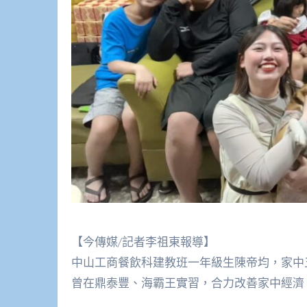
【今傳媒/記者李祖東報導】
中山工商餐飲科建教班一年級生陳帝均，家中
曾在鼎泰豐、海霸王實習，合力改善家中經濟