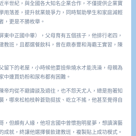
近半世紀，與全國各大知名企業合作，不僅提供企業寶
學用落差，提升就業競爭力，同時幫助學生和家庭減輕
者，更是不勝枚舉。
屏東中正國中畢），父母育有五個孩子，他排行老四，
建教班，且都選餐飲科，曾在鼎泰豐和海霸王實習，陳
父留下的老屋，小時候他要撿柴燒水才能洗澡，母親為
家中連買奶粉和尿布都有困難。
陳帝均從不避諱談及過往，也不怨天尤人，總是抱著知
襲，哪來松柏枝幹蒼勁挺拔、屹立不搖，他甚至覺得自
哥，但頗有人緣，他坦言國中曾懷抱明星夢，想讀演藝
的成就，終讓他選擇餐飲建教班，複製貼上成功模式。