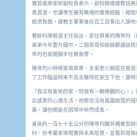
實習處廖家新副校長表示，該校辦理建教班將
貴資源，也讓學生擁有職場的實務經驗，縮短
經濟負擔，建教生畢業後在百工百業出人頭地
餐飲科陳敬淑主任指出，家住屏東的陳帝均（
弟弟今年要升國中，二個哥哥和姊姊都讀該校
帝均也追隨腳步在鼎泰豐。
陳帝均小時候家境貧寒，全家老少蝸居在曾祖
了工作臨盆時來不及去醫院在家生下他，當時
「我沒有富裕的家，但我有一顆樂觀的心。」
足感恩的心情生活，他堅信沒有風霜雨雪的侵
豪，讓他總能在困境中依然成長。
身高約一百七十五公分的陳帝均雖非偶像型帥
科，但考量家境現實與未來前景，並看到哥姊