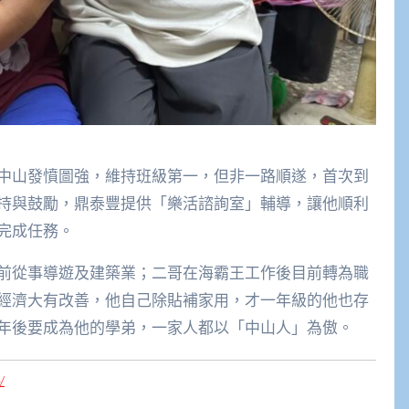
中山發憤圖強，維持班級第一，但非一路順遂，首次到
持與鼓勵，鼎泰豐提供「樂活諮詢室」輔導，讓他順利
完成任務。
前從事導遊及建築業；二哥在海霸王工作後目前轉為職
經濟大有改善，他自己除貼補家用，才一年級的他也存
年後要成為他的學弟，一家人都以「中山人」為傲。
/