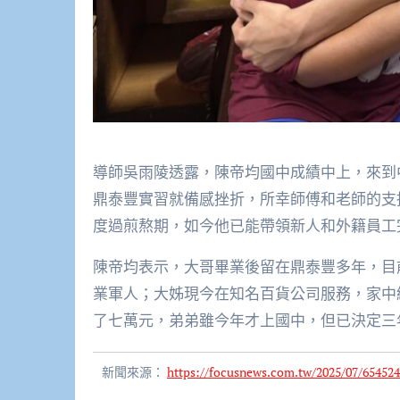
導師吳雨陵透露，陳帝均國中成績中上，來到
鼎泰豐實習就備感挫折，所幸師傅和老師的支
度過煎熬期，如今他已能帶領新人和外籍員工
陳帝均表示，大哥畢業後留在鼎泰豐多年，目
業軍人；大姊現今在知名百貨公司服務，家中
了七萬元，弟弟雖今年才上國中，但已決定三
新聞來源：
https://focusnews.com.tw/2025/07/654524