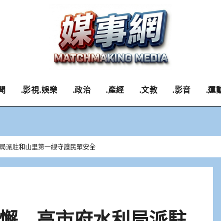
聞
.影視.娛樂
.政治
.產經
.文教
.影音
.運
局派駐和山里第一線守護民眾安全
懈 高市府水利局派駐