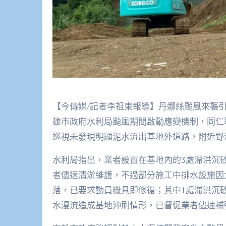
【今傳媒/記者李祖東報導】丹娜絲颱風來襲
雄市政府水利局颱風期間啟動應變機制，同仁聯
巡視未發現明顯泥水流出基地外道路，附近野
水利局指出，業者設置在基地內的3處滯洪沉
者儘速清淤維護，不過部分施工中排水設施因
落，已要求動員機具即修復；其中1處滯洪沉
水漫流造成基地沖刷情形，已督促業者儘速補