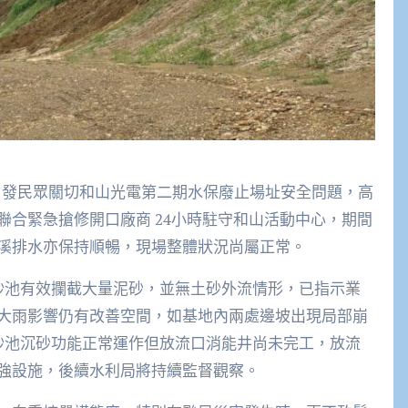
引發民眾關切和山光電第二期水保廢止場址安全問題，高
合緊急搶修開口廠商 24小時駐守和山活動中心，期間
溪排水亦保持順暢，現場整體狀況尚屬正常。
砂池有效攔截大量泥砂，並無土砂外流情形，已指示業
大雨影響仍有改善空間，如基地內兩處邊坡出現局部崩
砂池沉砂功能正常運作但放流口消能井尚未完工，放流
強設施，後續水利局將持續監督觀察。