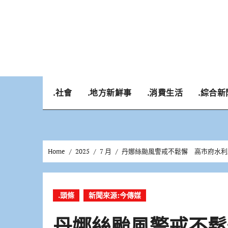
Skip
to
content
.社會
.地方新鮮事
.消費生活
.綜合新
Home
2025
7 月
丹娜絲颱風警戒不鬆懈 高市府水利
.頭條
新聞來源:今傳媒
丹娜絲颱風警戒不鬆