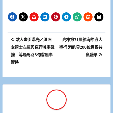
文
駭人畫面曝光／蘆洲
高雄第71屆航海節盛大
章
女騎士左撞與直行機車碰
舉行 港航界200位貴賓共
撞 等過馬路8旬翁無辜
襄盛舉
導
遭殃
覽