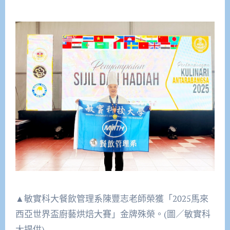
▲敏實科大餐飲管理系陳豐志老師榮獲「2025馬來
西亞世界盃廚藝烘焙大賽」金牌殊榮。(圖／敏實科
大提供)