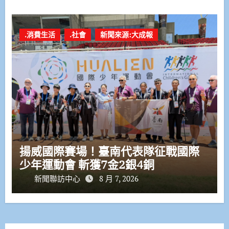
.消費生活
.社會
新聞來源:大成報
揚威國際賽場！臺南代表隊征戰國際
少年運動會 斬獲7金2銀4銅
新聞聯訪中心
8 月 7, 2026