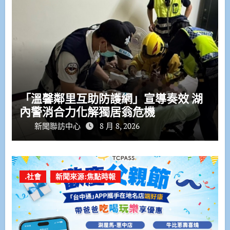
「溫馨鄰里互助防護網」宣導奏效 湖
內警消合力化解獨居翁危機
新聞聯訪中心
8 月 8, 2026
.社會
新聞來源:焦點時報