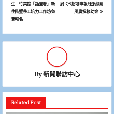
章
生 竹美館「話畫看」新
局:7/9起可申報丹娜絲颱
住民暨移工培力工作坊免
風農損救助金
導
費報名
覽
By
新聞聯訪中心
Related Post