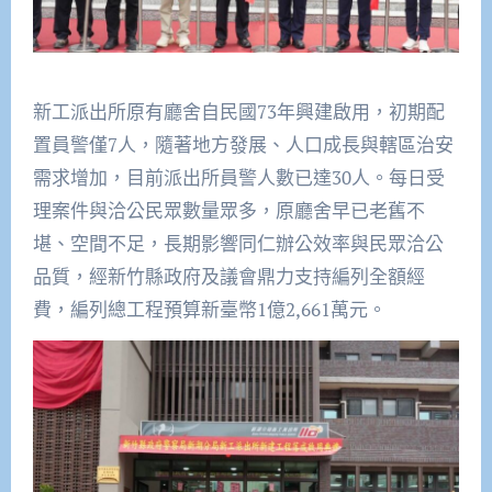
新工派出所原有廳舍自民國73年興建啟用，初期配
置員警僅7人，隨著地方發展、人口成長與轄區治安
需求增加，目前派出所員警人數已達30人。每日受
理案件與洽公民眾數量眾多，原廳舍早已老舊不
堪、空間不足，長期影響同仁辦公效率與民眾洽公
品質，經新竹縣政府及議會鼎力支持編列全額經
費，編列總工程預算新臺幣1億2,661萬元。