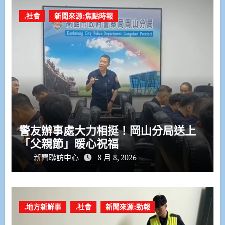
.社會
新聞來源:焦點時報
警友辦事處大力相挺！岡山分局送上
「父親節」暖心祝福
新聞聯訪中心
8 月 8, 2026
.地方新鮮事
.社會
新聞來源:勁報