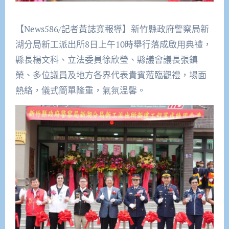
【News586/記者黃誌寬報導】新竹縣政府警察局新
湖分局新工派出所8日上午10時舉行落成啟用典禮，
縣長楊文科、立法委員徐欣瑩、縣議會議長張鎮
榮、多位議員及地方各界代表貴賓蒞臨觀禮，場面
熱絡，儀式簡單隆重，氣氛溫馨。