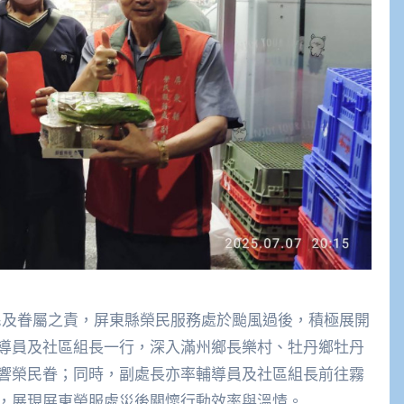
民及眷屬之責，屏東縣榮民服務處於颱風過後，積極展開
導員及社區組長一行，深入滿州鄉長樂村、牡丹鄉牡丹
響榮民眷；同時，副處長亦率輔導員及社區組長前往霧
，展現屏東榮服處災後關懷行動效率與溫情。