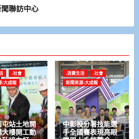
新聞聯訪中心
活
.社會
.消費生活
.社會
源:大成報
新聞來源:大成報
南屯站土地開
中彰投分署技能選
構大樓開工動
手全國賽表現亮眼