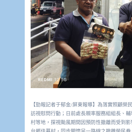
【勁報記者于郁金/屏東報導】為落實照顧榮
訪視慰問行動；日前處長親率服務組組長、輔
村等地，探視颱風期間因預防性撤離而受到影
台鄉佳暮村，同步關懷另一路線之撤離榮民眷