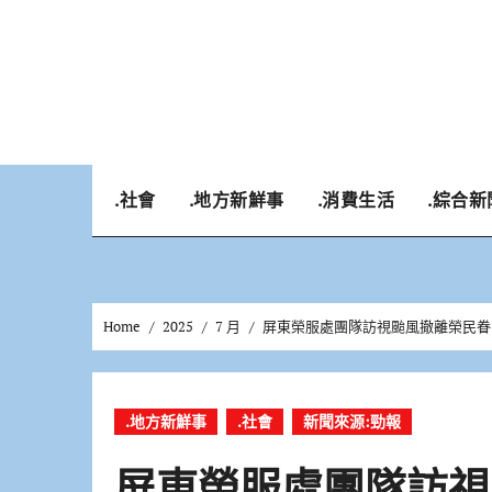
Skip
to
content
.社會
.地方新鮮事
.消費生活
.綜合新
Home
2025
7 月
屏東榮服處團隊訪視颱風撤離榮民眷
.地方新鮮事
.社會
新聞來源:勁報
屏東榮服處團隊訪視