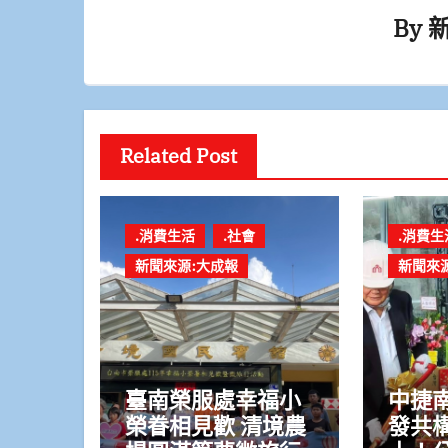
By
Related Post
.消費生活
.社會
.消費生
新聞來源:大成報
新聞來
臺南榮服處幸福小
中捷
榮眷相見歡 清境農
發共