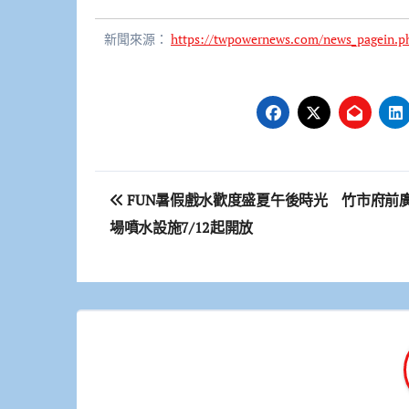
新聞來源：
https://twpowernews.com/news_pagein.p
文
FUN暑假戲水歡度盛夏午後時光 竹市府前
章
場噴水設施7/12起開放
導
覽