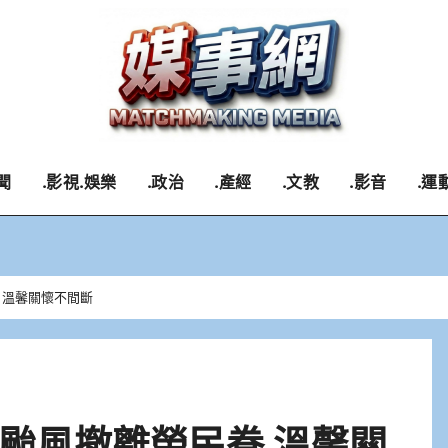
聞
.影視.娛樂
.政治
.產經
.文教
.影音
.運
 溫馨關懷不間斷
颱風撤離榮民眷 溫馨關