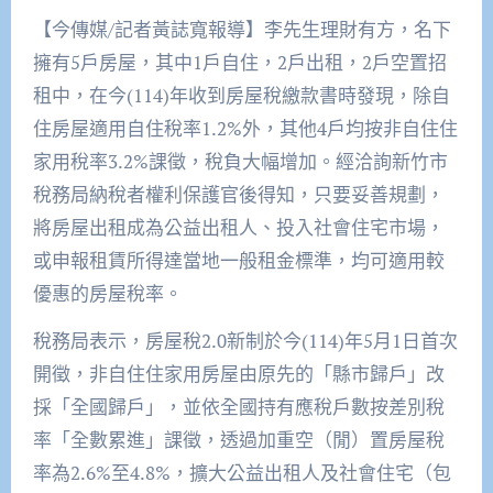
【今傳媒/記者黃誌寬報導】李先生理財有方，名下
擁有5戶房屋，其中1戶自住，2戶出租，2戶空置招
租中，在今(114)年收到房屋稅繳款書時發現，除自
住房屋適用自住稅率1.2%外，其他4戶均按非自住住
家用稅率3.2%課徵，稅負大幅增加。經洽詢新竹市
稅務局納稅者權利保護官後得知，只要妥善規劃，
將房屋出租成為公益出租人、投入社會住宅市場，
或申報租賃所得達當地一般租金標準，均可適用較
優惠的房屋稅率。
稅務局表示，房屋稅2.0新制於今(114)年5月1日首次
開徵，非自住住家用房屋由原先的「縣市歸戶」改
採「全國歸戶」，並依全國持有應稅戶數按差別稅
率「全數累進」課徵，透過加重空（閒）置房屋稅
率為2.6%至4.8%，擴大公益出租人及社會住宅（包