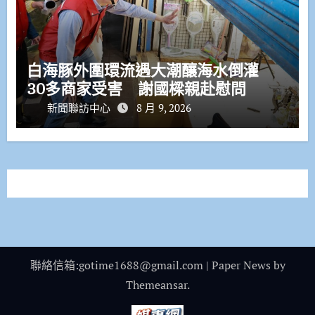
白海豚外圍環流遇大潮釀海水倒灌
30多商家受害 謝國樑親赴慰問
新聞聯訪中心
8 月 9, 2026
聯絡信箱:gotime1688@gmail.com
|
Paper News
by
Themeansar
.