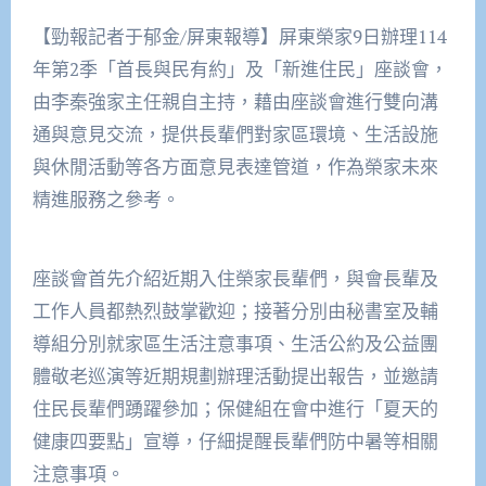
【勁報記者于郁金/屏東報導】屏東榮家9日辦理114
年第2季「首長與民有約」及「新進住民」座談會，
由李秦強家主任親自主持，藉由座談會進行雙向溝
通與意見交流，提供長輩們對家區環境、生活設施
與休閒活動等各方面意見表達管道，作為榮家未來
精進服務之參考。
座談會首先介紹近期入住榮家長輩們，與會長輩及
工作人員都熱烈鼓掌歡迎；接著分別由秘書室及輔
導組分別就家區生活注意事項、生活公約及公益團
體敬老巡演等近期規劃辦理活動提出報告，並邀請
住民長輩們踴躍參加；保健組在會中進行「夏天的
健康四要點」宣導，仔細提醒長輩們防中暑等相關
注意事項。