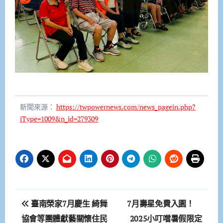
新聞來源：
https://twpowernews.com/news_pagein.php?
iType=1009&n_id=279309
文
臺南榮家7月慶生 綺舞
7月壽星免費入園！
章
協會等團體獻藝關懷住民
2025小叮噹暑假限定