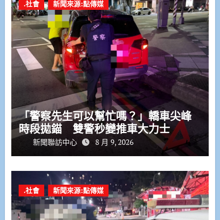
.社會
新聞來源:點傳媒
「警察先生可以幫忙嗎？」轎車尖峰
時段拋錨 雙警秒變推車大力士
新聞聯訪中心
8 月 9, 2026
.社會
新聞來源:點傳媒