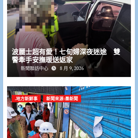
波麗士超有愛！七旬婦深夜迷途 雙
警牽手安撫暖送返家
新聞聯訪中心
8 月 9, 2026
.地方新鮮事
新聞來源:墨新聞