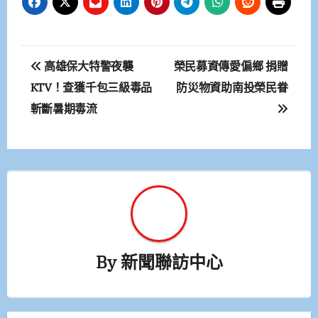
文
高雄保大特警夜襲
榮民募資傳愛偏鄉 捐贈
章
KTV！查獲千包三級毒品
防災物資助南投榮民眷
斬斷暑期毒流
導
覽
By
新聞聯訪中心