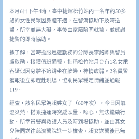
本月6日下午4時，臺中捷運松竹站內一名年約50多
歲的女性民眾因身體不適，在警消協助下及時送
醫，所幸並無大礙，事後由家屬陪同就醫，並感謝
捷警的即時協助。
據了解，當時擔服巡邏勤務的分隊長李銘卿與警員
盧敬勛，接獲值班通報，指稱松竹站月台有1名女乘
客疑似因身體不適蹲坐在牆邊，神情虛弱。2名員警
獲報後立即趕赴現場，協助民眾穩定情緒並通報
119。
經查，該名民眾為賴姓女子（60年次），今日因氣
溫炎熱，搭乘捷運時突感頭暈、噁心，無法繼續行
動。所幸員警與救護人員及時到場協助，並由其女
兒陪同送往慈濟醫院進一步檢查，賴女送醫後已無