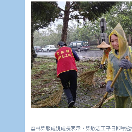
雲林榮服處姚處長表示，榮欣志工平日即積極