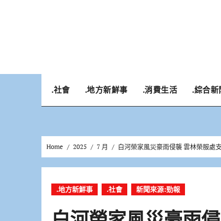
Skip
to
content
.社會
.地方新鮮事
.消費生活
.綜合新
Home
2025
7 月
白河榮家風災豪雨侵襲 雲林榮服處
.地方新鮮事
.社會
新聞來源:勁報
白河榮家風災豪雨侵