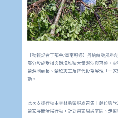
【勁報記者于郁金/臺南報導】丹納絲颱風重
部分設施受損與環境堆積大量泥沙與落葉，影
榮源副處長、榮欣志工及替代役為展現「一家
動。
此次支援行動由雲林縣榮服處召集十餘位榮欣
榮家展開清掃行動，針對榮家周邊庭園、走道