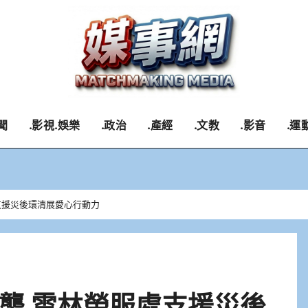
聞
.影視.娛樂
.政治
.產經
.文教
.影音
.運
支援災後環清展愛心行動力
襲 雲林榮服處支援災後