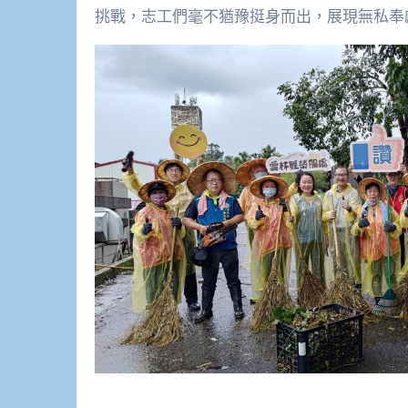
挑戰，志工們毫不猶豫挺身而出，展現無私奉