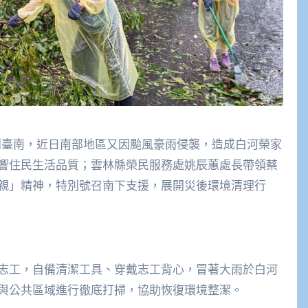
創臺南，近日南部地區又因颱風豪雨侵襲，造成白河榮家
響住民生活品質；雲林縣榮民服務處姚辰蕙處長帶領蔡
親」精神，特別號召南下支援，展開災後環境清理行
志工，自備清潔工具、穿戴志工背心，冒著大雨於白河
與公共區域進行徹底打掃，協助恢復環境整潔。