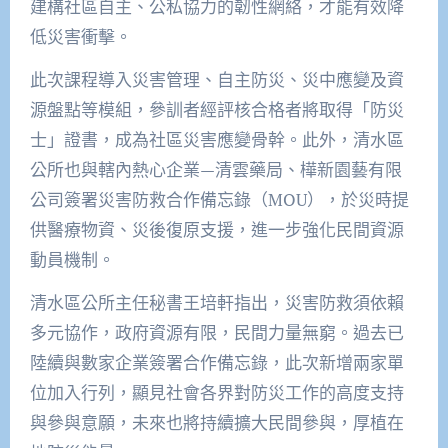
建構社區自主、公私協力的韌性網絡，才能有效降
低災害衝擊。
此次課程導入災害管理、自主防災、災中應變及資
源盤點等模組，參訓者經評核合格者將取得「防災
士」證書，成為社區災害應變骨幹。此外，清水區
公所也與轄內熱心企業—清雲藥局、樺新園藝有限
公司簽署災害防救合作備忘錄（MOU），於災時提
供醫療物資、災後復原支援，進一步強化民間資源
動員機制。
清水區公所主任秘書王培軒指出，災害防救須依賴
多元協作，政府資源有限，民間力量無窮。過去已
陸續與數家企業簽署合作備忘錄，此次新增兩家單
位加入行列，顯見社會各界對防災工作的高度支持
與參與意願，未來也將持續擴大民間參與，厚植在