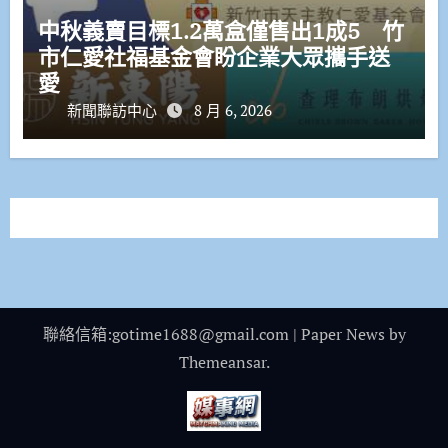
中秋義賣目標1.2萬盒僅售出1成5 竹
市仁愛社福基金會盼企業大眾攜手送
愛
新聞聯訪中心
8 月 6, 2026
聯絡信箱:gotime1688@gmail.com
|
Paper News
by
Themeansar
.